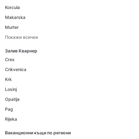
Korcula
Makarska
Murter
Покажи всички
Залив Кварнер
Cres
Crikvenica
Krk
Losinj
Opatija
Pag
Rijeka
Ваканционни къщи по региони