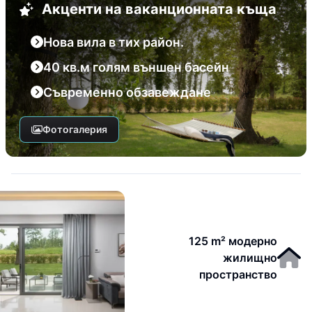
Акценти на ваканционната къща
Нова вила в тих район.
40 кв.м голям външен басейн
Съвременно обзавеждане
Фотогалерия
125 m² модерно
жилищно
пространство