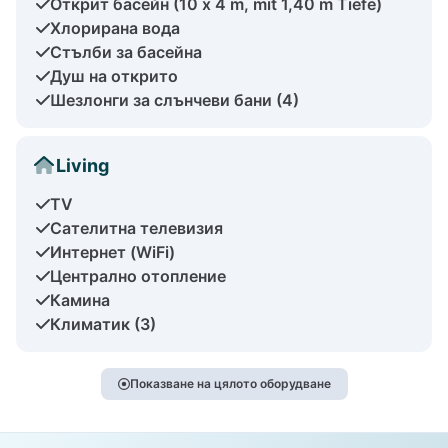
Открит басейн (10 x 4 m, mit 1,40 m Tiefe)
Хлорирана вода
Стълби за басейна
Душ на открито
Шезлонги за слънчеви бани (4)
Living
TV
Сателитна телевизия
Интернет (WiFi)
Централно отопление
Камина
Климатик (3)
Показване на цялото оборудване