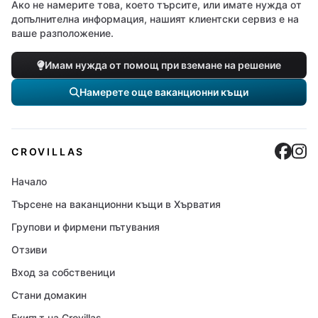
Ако не намерите това, което търсите, или имате нужда от
допълнителна информация, нашият клиентски сервиз е на
ваше разположение.
Имам нужда от помощ при вземане на решение
Намерете още ваканционни къщи
Cro
C
CROVILLAS
Начало
Търсене на ваканционни къщи в Хърватия
Групови и фирмени пътувания
Отзиви
Вход за собственици
Стани домакин
Екипът на Crovillas