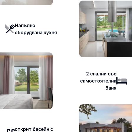
Напълно
оборудвана кухня
2 спални със
самостоятелна
баня
открит басейн с