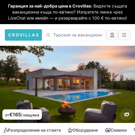
Гаранция за най-добра цена в Crovillas:
Видяхте същата
ваканционна къща по-евтино? Изпратете линка чрез
LiveChat или имейл — и резервирайте с 100 € по-евтино!
CROVILLAS
€165
от
/ нощувка
Разпределение на стаите
Оборудване
Снимки