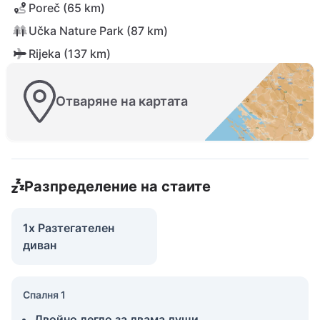
Poreč (65 km)
Učka Nature Park (87 km)
Rijeka (137 km)
Отваряне на картата
Разпределение на стаите
1x Разтегателен
диван
Спалня 1
Двойно легло за двама души