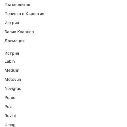
Пътеводител
Почивка в Хърватия
Истрия
Залив Кварнер
Далмация
Истрия
Labin
Medulin
Motovun
Novigrad
Porec
Pula
Rovinj
Umag