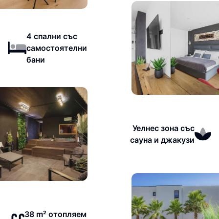
4 спални със
самостоятелни
бани
Уелнес зона със
сауна и джакузи
38 m² отопляем