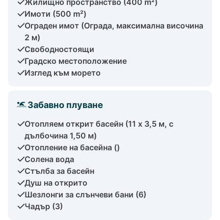
Жилищно пространство (400 m²)
Имоти (500 m²)
Ограден имот (Ограда, максимална височина
2 м)
Свободностоящи
Градско местоположение
Изглед към морето
Забавно плуване
Отопляем открит басейн (11 х 3,5 м, с
дълбочина 1,50 м)
Отопление на басейна ()
Солена вода
Стълба за басейн
Душ на открито
Шезлонги за слънчеви бани (6)
Чадър (3)