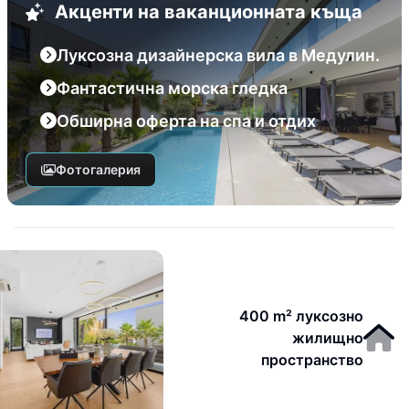
Акценти на ваканционната къща
Луксозна дизайнерска вила в Медулин.
Фантастична морска гледка
Обширна оферта на спа и отдих
Фотогалерия
400 m² луксозно
жилищно
пространство