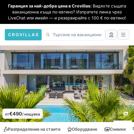
Гаранция за най-добра цена в Crovillas:
Видяхте същата
ваканционна къща по-евтино? Изпратете линка чрез
LiveChat или имейл — и резервирайте с 100 € по-евтино!
CROVILLAS
€490
от
/ нощувка
Разпределение на стаите
Оборудване
Снимки