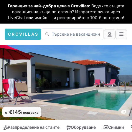
Гаранция за най-добра цена в Crovillas:
Видяхте същата
ваканционна къща по-евтино? Изпратете линка чрез
LiveChat или имейл — и резервирайте с 100 € по-евтино!
CROVILLAS
€145
от
/ нощувка
Разпределение на стаите
Оборудване
Снимки