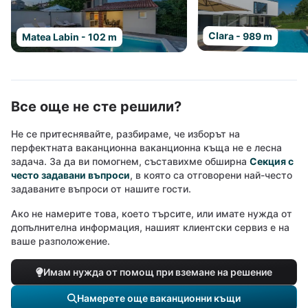
Clara - 989 m
Matea Labin - 102 m
Все още не сте решили?
Не се притеснявайте, разбираме, че изборът на
перфектната ваканционна ваканционна къща не е лесна
задача. За да ви помогнем, съставихме обширна
Секция с
често задавани въпроси
, в която са отговорени най-често
задаваните въпроси от нашите гости.
Ако не намерите това, което търсите, или имате нужда от
допълнителна информация, нашият клиентски сервиз е на
ваше разположение.
Имам нужда от помощ при вземане на решение
Намерете още ваканционни къщи