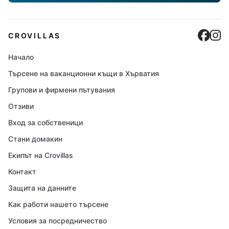
Cro
C
CROVILLAS
Начало
Търсене на ваканционни къщи в Хърватия
Групови и фирмени пътувания
Отзиви
Вход за собственици
Стани домакин
Екипът на Crovillas
Контакт
Защита на данните
Как работи нашето търсене
Условия за посредничество