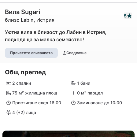
Вила Sugari
5
близо Labin, Истрия
Уютна вила в близост до Лабин в Истрия,
подходяща за малка семейство!
Прочетете описанието
Споделяне
Общ преглед
2 спални
1 бани
75 м² жилищна площ
0 м² парцел
Пристигане след 16:00
Заминаване до 10:00
4 (+2) лица