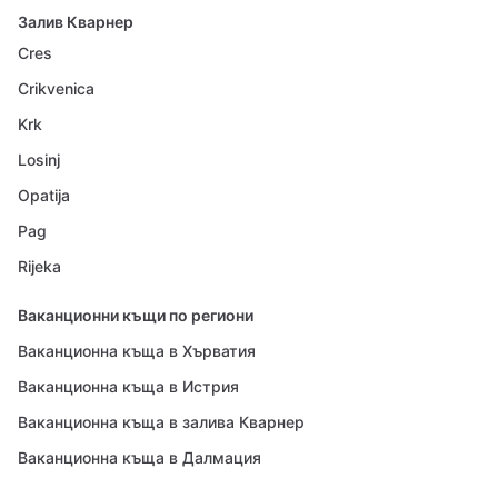
Залив Кварнер
Cres
Crikvenica
Krk
Losinj
Opatija
Pag
Rijeka
Ваканционни къщи по региони
Ваканционна къща в Хърватия
Ваканционна къща в Истрия
Ваканционна къща в залива Кварнер
Ваканционна къща в Далмация