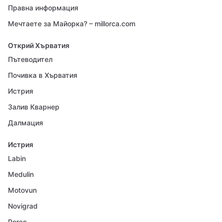
Правна информация
Мечтаете за Майорка? – millorca.com
Открий Хърватия
Пътеводител
Почивка в Хърватия
Истрия
Залив Кварнер
Далмация
Истрия
Labin
Medulin
Motovun
Novigrad
Porec