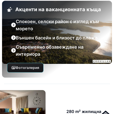
Акценти на ваканционната къща
Спокоен, селски район с изглед към
морето
Външен басейн и близост до плажа
Съвременно обзавеждане на
интериора
Фотогалерия
280 m² жилищна