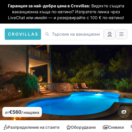
Гаранция за най-добра цена в Crovillas:
Видяхте същата
ваканционна къща по-евтино? Изпратете линка чрез
LiveChat или имейл — и резервирайте с 100 € по-евтино!
CROVILLAS
€560
от
/ нощувка
Разпределение на стаите
Оборудване
Снимки