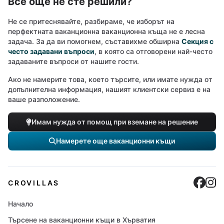
Все още не сте решили?
Не се притеснявайте, разбираме, че изборът на
перфектната ваканционна ваканционна къща не е лесна
задача. За да ви помогнем, съставихме обширна
Секция с
често задавани въпроси
, в която са отговорени най-често
задаваните въпроси от нашите гости.
Ако не намерите това, което търсите, или имате нужда от
допълнителна информация, нашият клиентски сервиз е на
ваше разположение.
Имам нужда от помощ при вземане на решение
Намерете още ваканционни къщи
Cro
C
CROVILLAS
Начало
Търсене на ваканционни къщи в Хърватия