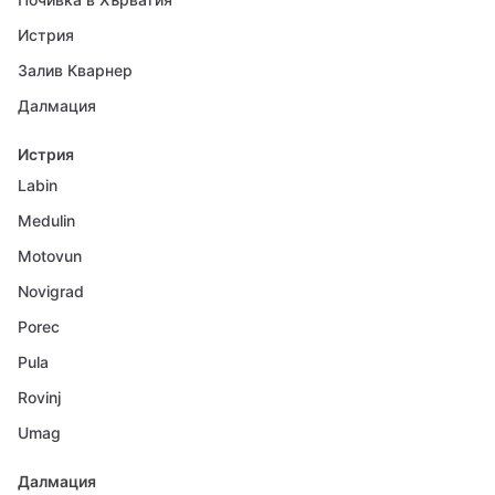
Истрия
Залив Кварнер
Далмация
Истрия
Labin
Medulin
Motovun
Novigrad
Porec
Pula
Rovinj
Umag
Далмация