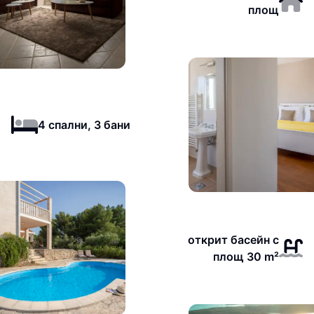
площ
4 спални, 3 бани
открит басейн с
площ 30 m²