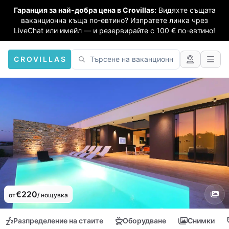
Гаранция за най-добра цена в Crovillas:
Видяхте същата
ваканционна къща по-евтино? Изпратете линка чрез
LiveChat или имейл — и резервирайте с 100 € по-евтино!
CROVILLAS
€220
от
/ нощувка
Разпределение на стаите
Оборудване
Снимки