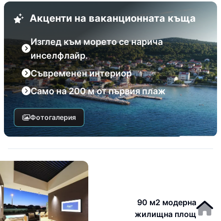
Акценти на ваканционната къща
Изглед към морето се нарича
инселфлайр.
Съвременен интериор
Само на 200 м от първия плаж
Фотогалерия
90 м2 модерна
жилищна площ