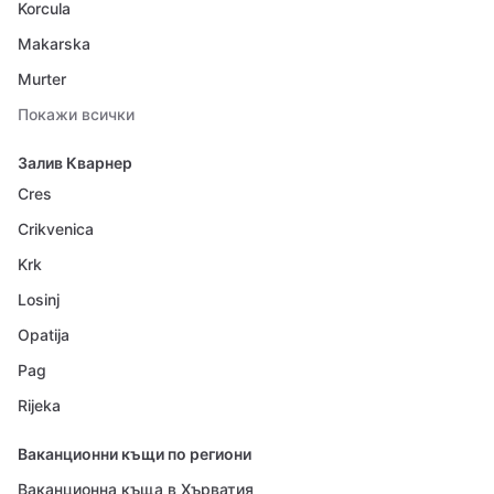
Korcula
Makarska
Murter
Покажи всички
Залив Кварнер
Cres
Crikvenica
Krk
Losinj
Opatija
Pag
Rijeka
Ваканционни къщи по региони
Ваканционна къща в Хърватия