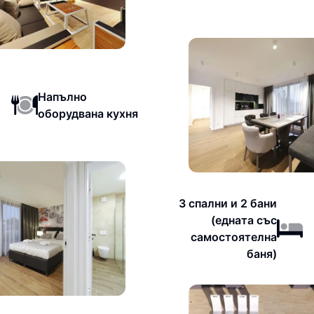
Напълно
оборудвана кухня
3 спални и 2 бани
(едната със
самостоятелна
баня)