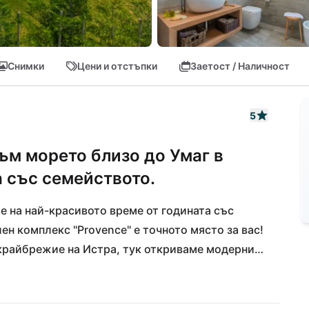
Снимки
Цени и отстъпки
Заетост / Наличност
5
ъм морето близо до Умаг в
а със семейството.
е на най-красивото време от годината със 
н комплекс "Provence" е точното място за вас! 
крайбрежие на Истра, тук откриваме модерния 
зискани вили за специални вкусове. Вилен 
ат успешно съчетание от традиция и 
трактивността се подчертава и от 