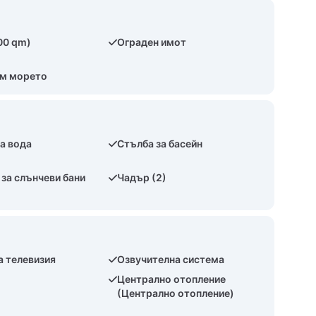
00 qm)
Ограден имот
ъм морето
а вода
Стълба за басейн
за слънчеви бани
Чадър (2)
а телевизия
Озвучителна система
Централно отопление
(Централно отопление)