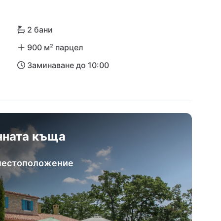
 северозападна Истра. Красивият град Умаг и 
 винаги са на хоризонта, а най-близкото 
2 бани
с с кола.
900 м² парцел
Заминаване до 10:00
нната къща
 местоположение