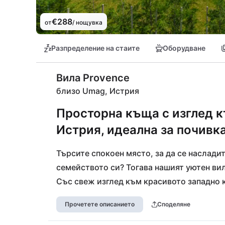
€288
от
/ нощувка
Разпределение на стаите
Оборудване
Вила Provence
близо Umag, Истрия
Просторна къща с изглед к
Истрия, идеална за почивк
Търсите спокоен място, за да се насладит
семейството си? Тогава нашият уютен виле
Със свеж изглед към красивото западно 
ваканционен комплекс "Ville Grotta" с 6 и
Прочетете описанието
Споделяне
комплексът и обзавеждането представляв
модерност, като всичко е много стилно. А