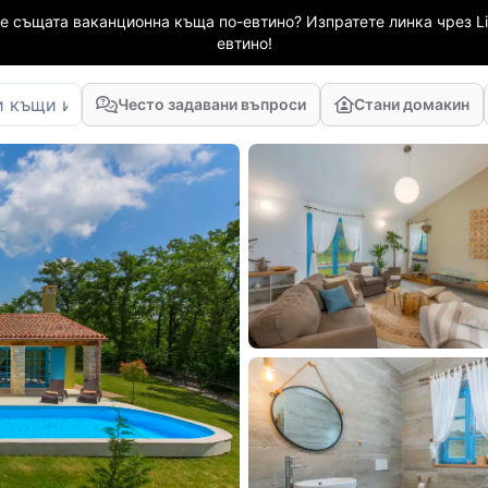
е същата ваканционна къща по-евтино? Изпратете линка чрез Li
евтино!
Често задавани въпроси
Стани домакин