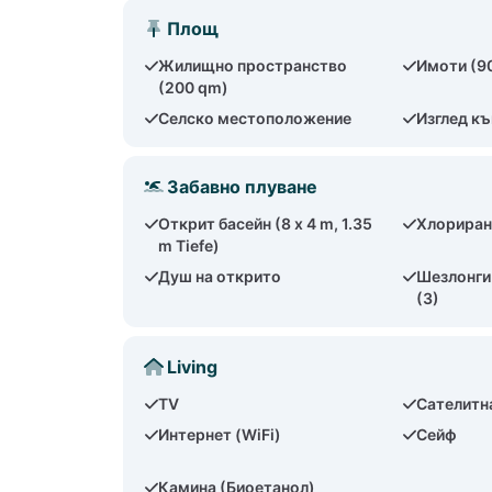
Площ
Жилищно пространство
Имоти (9
(200 qm)
Селско местоположение
Изглед к
Забавно плуване
Открит басейн (8 x 4 m, 1.35
Хлориран
m Tiefe)
Душ на открито
Шезлонги 
(3)
Living
TV
Сателитн
Интернет (WiFi)
Сейф
Камина (Биоетанол)