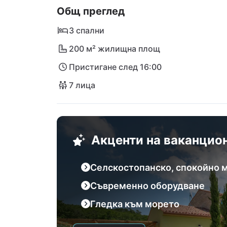
Общ преглед
изключително желаното местоположение в
морето са само на 10 минути разстояние и
3 спални
летище в Пула се достига само за един ча
200 м² жилищна площ
Пристигане след 16:00
7 лица
Акценти на ваканцио
Селскостопанско, спокойно
Съвременно оборудване
Гледка към морето