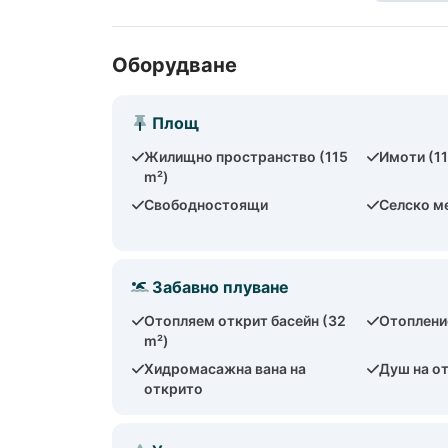
Оборудване
Площ
Жилищно пространство (115
Имоти (1
m²)
Свободностоящи
Селско м
Забавно плуване
Отопляем открит басейн (32
Отоплени
m²)
Хидромасажна вана на
Душ на о
открито