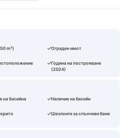
150 m²)
Ограден имот
естоположение
Година на построяване
(2024)
е на басейна
Наличие на басейн
ткрито
Шезлонги за слънчеви бани