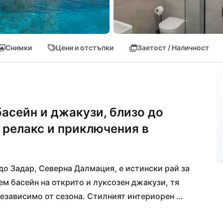
Снимки
Цени и отстъпки
Заетост / Наличност
басейн и джакузи, близо до
а релакс и приключения в
о Задар, Северна Далмация, е истински рай за 
м басейн на открито и луксозен джакузи, тя 
независимо от сезона. Стилният интериорен 
елегантност, а личната фитнес студия 