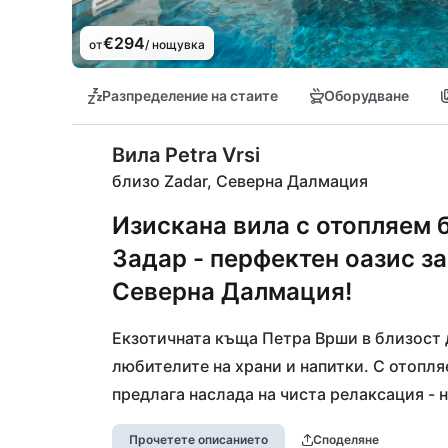
€294
от
/ нощувка
Разпределение на стаите
Оборудване
Вила Petra Vrsi
близо Zadar, Северна Далмация
Изискана вила с отопляем 
Задар - перфектен оазис з
Северна Далмация!
Екзотичната къща Петра Врши в близост д
любителите на храни и напитки. С отопляе
предлага наслада на чиста релаксация - 
дизайн дарява всеки стая с изключителна 
Прочетете описанието
Споделяне