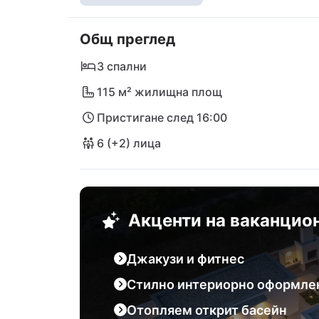
позволява да останете активни и по време 
отделя финият пясъчен плаж Цуке, а рест
Общ преглед
очарова с кулинарни изкушения. Историче
обиколите. Преживейте перфектната комб
3 спални
изящен рай!
115 м² жилищна площ
Пристигане след 16:00
6 (+2) лица
Акценти на ваканцио
Джакузи и фитнес
Стилно интериорно оформле
Отопляем открит басейн