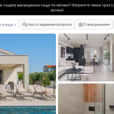
е същата ваканционна къща по-евтино? Изпратете линка чрез Li
евтино!
Често задавани въпроси
Стани домакин