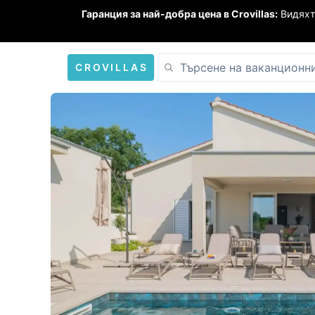
Гаранция за най-добра цена в Crovillas:
Видяхт
CROVILLAS