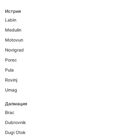
Истрия
Labin
Medulin
Motovun
Novigrad
Porec
Pula
Rovinj
Umag
Далмация
Brac
Dubrovnik
Dugi Otok