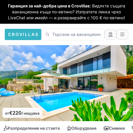
Гаранция за най-добра цена в Crovillas:
Видяхте същата
ваканционна къща по-евтино? Изпратете линка чрез
LiveChat или имейл — и резервирайте с 100 € по-евтино!
CROVILLAS
€220
от
/ нощувка
Разпределение на стаите
Оборудване
Снимки