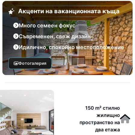
Акценти на ваканционната къща
Много семеен фокус
Съвременен, свеж дизайн
Идилично, спокойно местоположение
Фотогалерия
150 m² стилно
жилищно
пространство на
два етажа