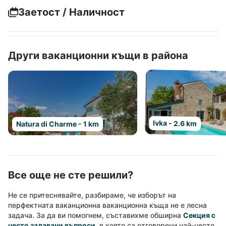
Заетост / Наличност
Други ваканционни къщи в района
Ivka - 2.6 km
Natura di Charme - 1 km
Все още не сте решили?
Не се притеснявайте, разбираме, че изборът на
перфектната ваканционна ваканционна къща не е лесна
задача. За да ви помогнем, съставихме обширна
Секция с
често задавани въпроси
, в която са отговорени най-често