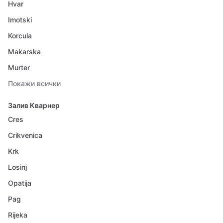
Hvar
Imotski
Korcula
Makarska
Murter
Покажи всички
Залив Кварнер
Cres
Crikvenica
Krk
Losinj
Opatija
Pag
Rijeka