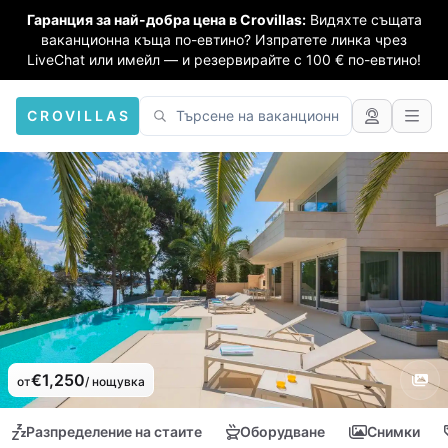
Гаранция за най-добра цена в Crovillas:
Видяхте същата
ваканционна къща по-евтино? Изпратете линка чрез
LiveChat или имейл — и резервирайте с 100 € по-евтино!
CROVILLAS
€1,250
от
/ нощувка
Разпределение на стаите
Оборудване
Снимки