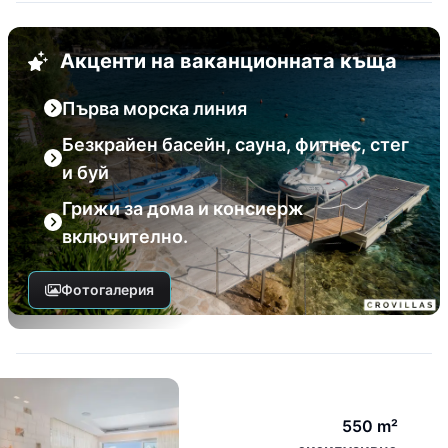
Акценти на ваканционната къща
Първа морска линия
Безкрайен басейн, сауна, фитнес, стег
и буй
Грижи за дома и консиерж
включително.
Фотогалерия
550 m²