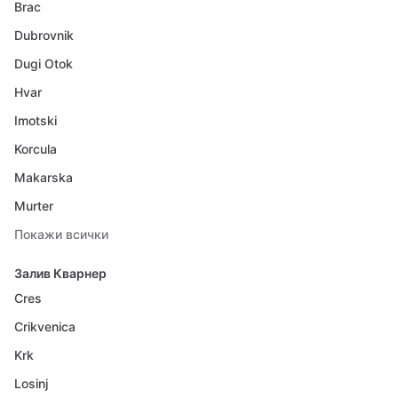
Brac
Dubrovnik
Dugi Otok
Hvar
Imotski
Korcula
Makarska
Murter
Покажи всички
Залив Кварнер
Cres
Crikvenica
Krk
Losinj