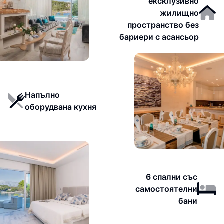
ексклузивно
жилищно
пространство без
бариери с асансьор
Напълно
оборудвана кухня
6 спални със
самостоятелни
бани