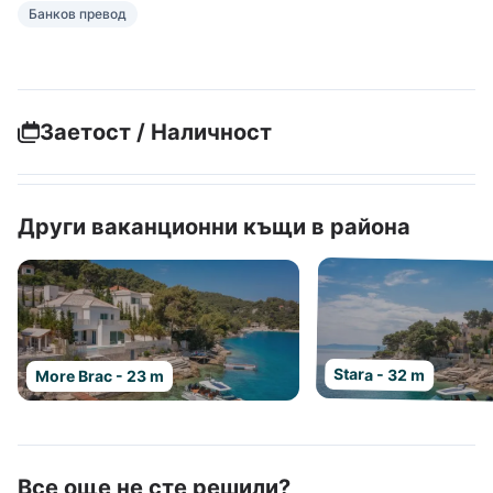
Банков превод
Заетост / Наличност
Други ваканционни къщи в района
Stara - 32 m
More Brac - 23 m
Все още не сте решили?