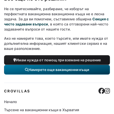
Не се притеснявайте, разбираме, че изборът на
перфектната ваканционна ваканционна къща не е лесна
задача. За да ви помогнем, съставихме обширна
Секция с
често задавани въпроси
, в която са отговорени най-често
задаваните въпроси от нашите гости.
Ако не намерите това, което търсите, или имате нужда от
допълнителна информация, нашият клиентски сервиз е на
ваше разположение.
Имам нужда от помощ при вземане на решение
Намерете още ваканционни къщи
Cro
C
CROVILLAS
Начало
Търсене на ваканционни къщи в Хърватия