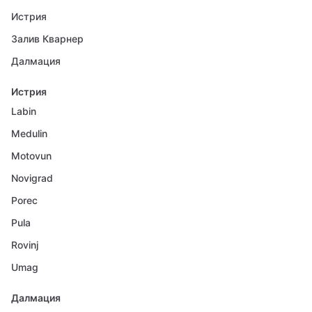
Истрия
Залив Кварнер
Далмация
Истрия
Labin
Medulin
Motovun
Novigrad
Porec
Pula
Rovinj
Umag
Далмация