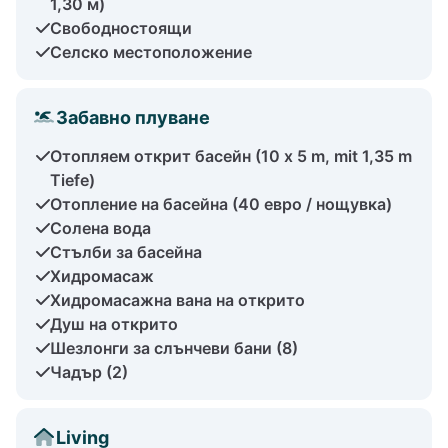
1,30 м)
Свободностоящи
Селско местоположение
Забавно плуване
Отопляем открит басейн (10 x 5 m, mit 1,35 m
Tiefe)
Отопление на басейна (40 евро / нощувка)
Солена вода
Стълби за басейна
Хидромасаж
Хидромасажна вана на открито
Душ на открито
Шезлонги за слънчеви бани (8)
Чадър (2)
Living