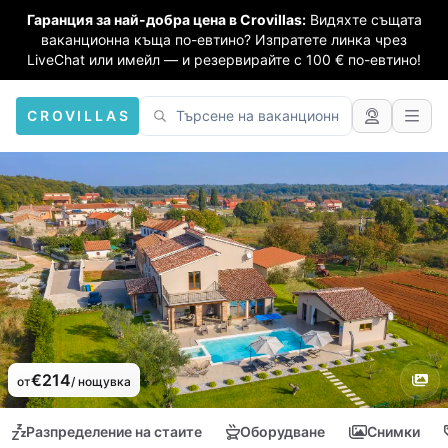
Гаранция за най-добра цена в Crovillas:
Видяхте същата
ваканционна къща по-евтино? Изпратете линка чрез
LiveChat или имейл — и резервирайте с 100 € по-евтино!
CROVILLAS
€214
от
/ нощувка
Разпределение на стаите
Оборудване
Снимки