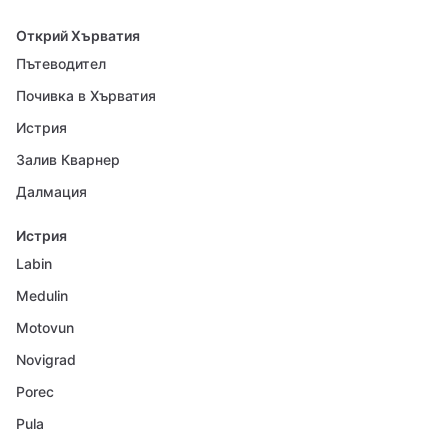
Открий Хърватия
Пътеводител
Почивка в Хърватия
Истрия
Залив Кварнер
Далмация
Истрия
Labin
Medulin
Motovun
Novigrad
Porec
Pula