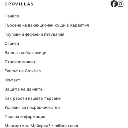
Cro
C
CROVILLAS
Начало
Търсене на ваканционни къщи в Хърватия
Групови и фирмени пътувания
Отзиви
Вход за собственици
Стани домакин
Екипът на Crovillas
Контакт
Защита на данните
Как работи нашето търсене
Условия за посредничество
Правна информация
Мечтаете за Майорка? – millorca.com