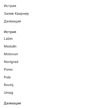
Истрия
Залив Кварнер
Далмация
Истрия
Labin
Medulin
Motovun
Novigrad
Porec
Pula
Rovinj
Umag
Далмация