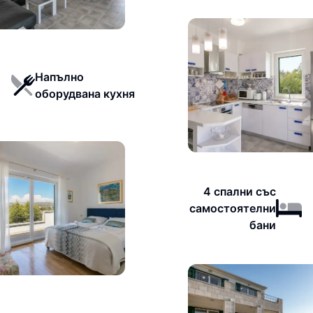
Напълно
оборудвана кухня
4 спални със
самостоятелни
бани