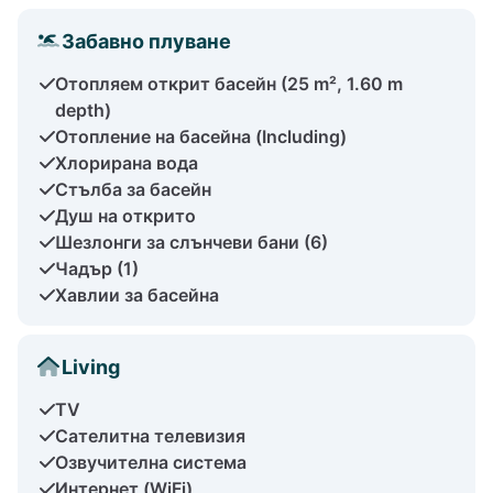
Забавно плуване
Отопляем открит басейн (25 m², 1.60 m
depth)
Отопление на басейна (Including)
Хлорирана вода
Стълба за басейн
Душ на открито
Шезлонги за слънчеви бани (6)
Чадър (1)
Хавлии за басейна
Living
TV
Сателитна телевизия
Озвучителна система
Интернет (WiFi)