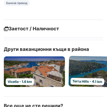
Банков превод
Заетост / Наличност
Други ваканционни къщи в района
Terra Hills - 4.1 km
Vicella - 1.6 km
Все още не сте решили?