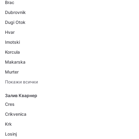
Brac
Dubrovnik
Dugi Otok
Hvar
Imotski
Korcula
Makarska
Murter
Покажи всички
Залив Кварнер
Cres
Crikvenica
Krk
Losinj