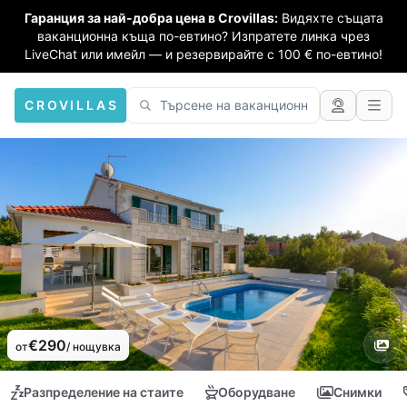
Гаранция за най-добра цена в Crovillas:
Видяхте същата
ваканционна къща по-евтино? Изпратете линка чрез
LiveChat или имейл — и резервирайте с 100 € по-евтино!
CROVILLAS
€290
от
/ нощувка
Разпределение на стаите
Оборудване
Снимки