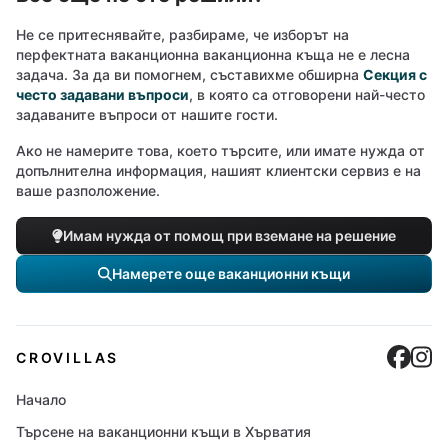
Не се притеснявайте, разбираме, че изборът на
перфектната ваканционна ваканционна къща не е лесна
задача. За да ви помогнем, съставихме обширна
Секция с
често задавани въпроси
, в която са отговорени най-често
задаваните въпроси от нашите гости.
Ако не намерите това, което търсите, или имате нужда от
допълнителна информация, нашият клиентски сервиз е на
ваше разположение.
Имам нужда от помощ при вземане на решение
Намерете още ваканционни къщи
Cro
C
CROVILLAS
Начало
Търсене на ваканционни къщи в Хърватия