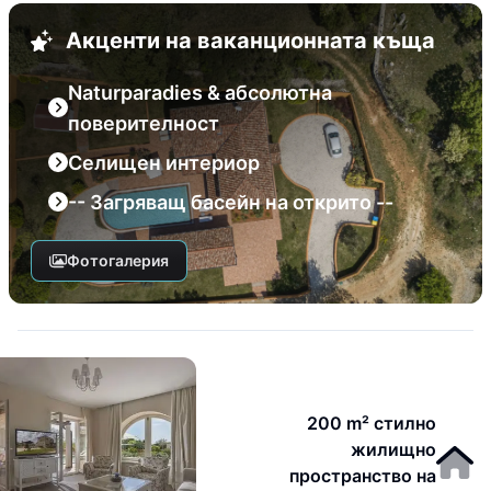
Акценти на ваканционната къща
Naturparadies & абсолютна
поверителност
Селищен интериор
-- Загряващ басейн на открито --
Фотогалерия
200 m² стилно
жилищно
пространство на