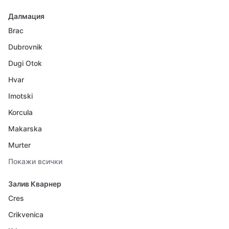
Далмация
Brac
Dubrovnik
Dugi Otok
Hvar
Imotski
Korcula
Makarska
Murter
Покажи всички
Залив Кварнер
Cres
Crikvenica