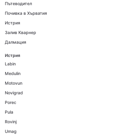
Пътеводител
Почивка в Хърватия
Истрия
Залив Кварнер
Далмация
Истрия
Labin
Medulin
Motovun
Novigrad
Porec
Pula
Rovinj
Umag