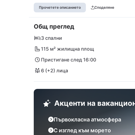
отпуск. Насладете се на гледката към жи
Прочетете описанието
Споделяне
директно от вашата частна тераса или се
на няколко стъпки от вълнуващия градски
Общ преглед
очарователните улички, да опитвате автен
културно наследство. Вашият луксозен уб
3 спални
мечти за отпуск!
115 м² жилищна площ
Пристигане след 16:00
6 (+2) лица
Акценти на ваканцио
Първокласна атмосфера
С изглед към морето