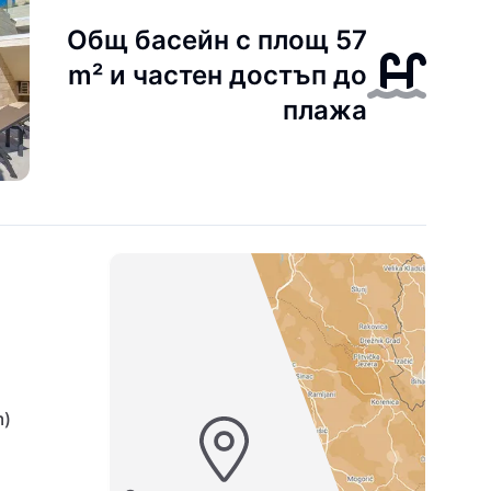
Общ басейн с площ 57
m² и частен достъп до
плажа
m)