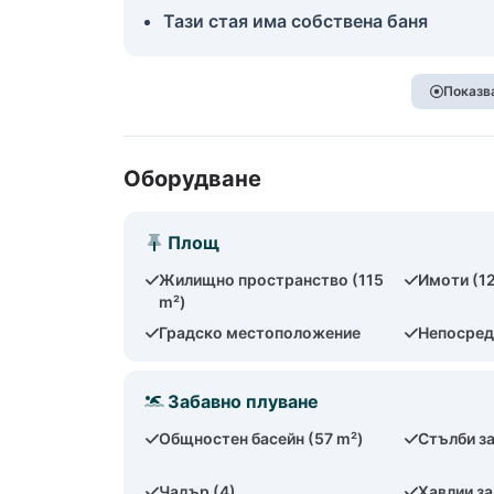
Тази стая има собствена баня
Показва
Оборудване
Площ
Жилищно пространство (115
Имоти (1
m²)
Градско местоположение
Непосред
Забавно плуване
Общностен басейн (57 m²)
Стълби за
Чадър (4)
Хавлии за