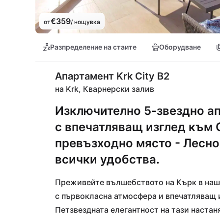
€359
от
/ нощувка
Разпределение на стаите
Оборудване
Апартамент Krk City B2
на Krk, Кварнерски залив
Изключително 5-звездно а
с впечатляващ изглед към 
превъзходно място - Лесно
всички удобства.
Преживейте вълшебството на Кърк в наши
с първокласна атмосфера и впечатляващ и
Петзвездната елегантност на тази настан