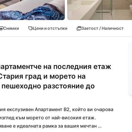
Снимки
Цени и отстъпки
Заетост / Наличност
партаментче на последния етаж
Стария град и морето на
 пешеходно разстояние до
я екслузивен Апартамент B2, който ви очарова 
зглед към морето от най-високия етаж. 
яване е идеалната рамка за вашия мечтан 