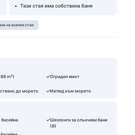
Тази стая има собствена баня
не на всички стаи
288 m²)
Ограден имот
ствено до морето
Изглед към морето
 басейна
Шезлонги за слънчеви бани
(8)
 басейна