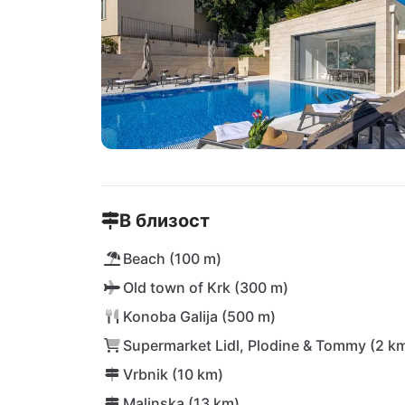
В близост
Beach (100 m)
Old town of Krk (300 m)
Konoba Galija (500 m)
Supermarket Lidl, Plodine & Tommy (2 k
Vrbnik (10 km)
Malinska (13 km)