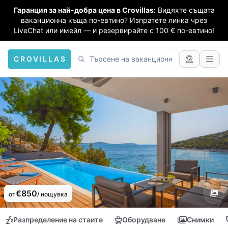
Гаранция за най-добра цена в Crovillas:
Видяхте същата
ваканционна къща по-евтино? Изпратете линка чрез
LiveChat или имейл — и резервирайте с 100 € по-евтино!
CROVILLAS
€850
от
/ нощувка
Разпределение на стаите
Оборудване
Снимки