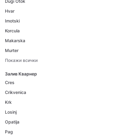
Dugi Otok
Hvar
Imotski
Korcula
Makarska
Murter
Покажи всички
Залив Кварнер
Cres
Crikvenica
Krk
Losinj
Opatija
Pag