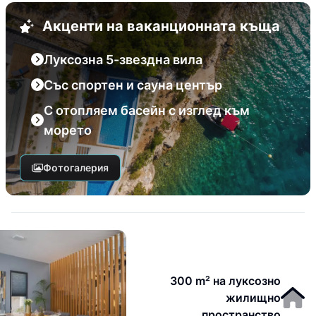
Акценти на ваканционната къща
Луксозна 5-звездна вила
Със спортен и сауна център
С отопляем басейн с изглед към
морето
Фотогалерия
300 m² на луксозно
жилищно
пространство