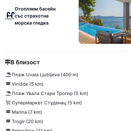
Отопляем басейн
със страхотна
морска гледка
В близост
Плаж Uvala Ljubljeva (400 m)
Vinišće (5 km)
Плаж Увала Стари Трогир (5 km)
Супермаркет Студенац (5 km)
Marina (7 km)
Trogir (20 km)
Primošten (21 km)