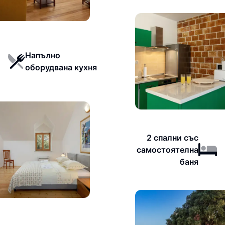
Напълно
оборудвана кухня
2 спални със
самостоятелна
баня