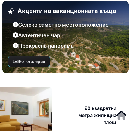
Акценти на ваканционната къща
Селско самотно местоположение
Автентичен чар.
Прекрасна панорама
Фотогалерия
90 квадратни
метра жилищна
площ