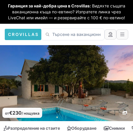
Гаранция за най-добра цена в Crovillas:
Видяхте същата
ваканционна къща по-евтино? Изпратете линка чрез
LiveChat или имейл — и резервирайте с 100 € по-евтино!
CROVILLAS
€230
от
/ нощувка
Разпределение на стаите
Оборудване
Снимки