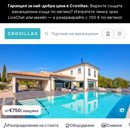
Гаранция за най-добра цена в Crovillas:
Видяхте същата
ваканционна къща по-евтино? Изпратете линка чрез
LiveChat или имейл — и резервирайте с 100 € по-евтино!
CROVILLAS
€750
от
/ нощувка
Разпределение на стаите
Оборудване
Снимки