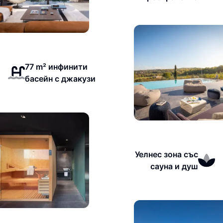
77 m² инфинити
басейн с джакузи
Уелнес зона със
сауна и душ