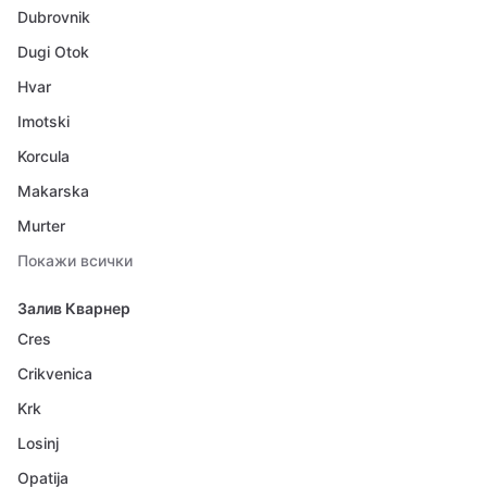
Dubrovnik
Dugi Otok
Hvar
Imotski
Korcula
Makarska
Murter
Покажи всички
Залив Кварнер
Cres
Crikvenica
Krk
Losinj
Opatija