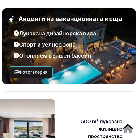
Акценти на ваканционната къща
Луксозна дизайнерска вила
Спорт и уелнес зона
Отопляем външен басейн
Фотогалерия
500 m² луксозно
жилищно
пространство