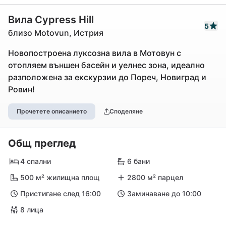
Вила Cypress Hill
5
близо Motovun, Истрия
Новопостроена луксозна вила в Мотовун с
отопляем външен басейн и уелнес зона, идеално
разположена за екскурзии до Пореч, Новиград и
Ровин!
Прочетете описанието
Споделяне
Общ преглед
4 спални
6 бани
500 м² жилищна площ
2800 м² парцел
Пристигане след 16:00
Заминаване до 10:00
8 лица