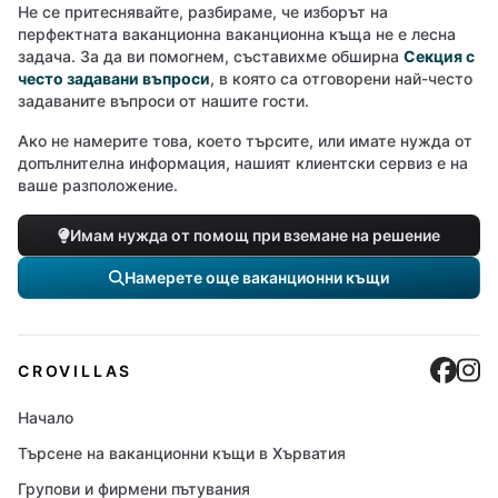
Не се притеснявайте, разбираме, че изборът на
перфектната ваканционна ваканционна къща не е лесна
задача. За да ви помогнем, съставихме обширна
Секция с
често задавани въпроси
, в която са отговорени най-често
задаваните въпроси от нашите гости.
Ако не намерите това, което търсите, или имате нужда от
допълнителна информация, нашият клиентски сервиз е на
ваше разположение.
Имам нужда от помощ при вземане на решение
Намерете още ваканционни къщи
Cro
C
CROVILLAS
Начало
Търсене на ваканционни къщи в Хърватия
Групови и фирмени пътувания