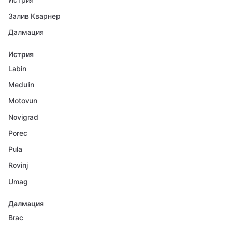
Залив Кварнер
Далмация
Истрия
Labin
Medulin
Motovun
Novigrad
Porec
Pula
Rovinj
Umag
Далмация
Brac