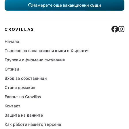
Намерете още ваканционни къщи
Cro
C
CROVILLAS
Начало
Търсене на ваканционни къщи в Хърватия
Групови и фирмени пътувания
Отзиви
Вход за собственици
Стани домакин
Екипът на Crovillas
Контакт
Защита на данните
Как работи нашето търсене