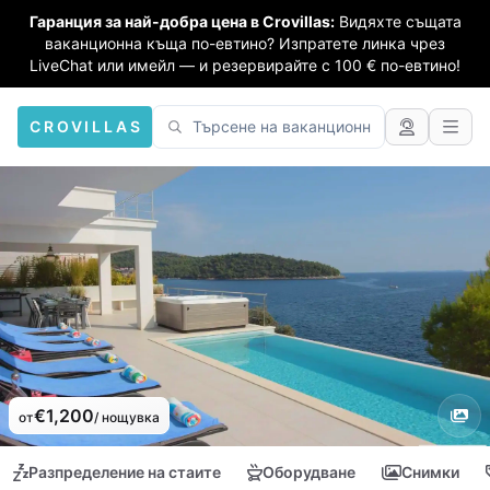
Гаранция за най-добра цена в Crovillas:
Видяхте същата
ваканционна къща по-евтино? Изпратете линка чрез
LiveChat или имейл — и резервирайте с 100 € по-евтино!
CROVILLAS
€1,200
от
/ нощувка
Разпределение на стаите
Оборудване
Снимки