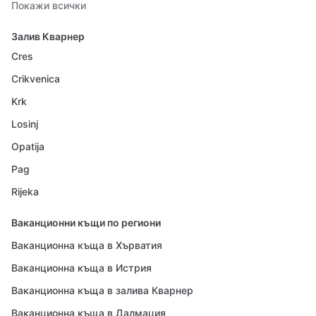
Покажи всички
Залив Кварнер
Cres
Crikvenica
Krk
Losinj
Opatija
Pag
Rijeka
Ваканционни къщи по региони
Ваканционна къща в Хърватия
Ваканционна къща в Истрия
Ваканционна къща в залива Кварнер
Ваканционна къща в Далмация