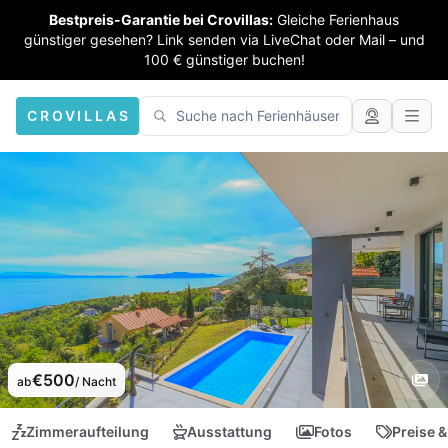
Bestpreis-Garantie bei Crovillas:
Gleiche Ferienhaus
günstiger gesehen? Link senden via LiveChat oder Mail – und
100 € günstiger buchen!
CROVILLAS
€500
ab
/ Nacht
Zimmeraufteilung
Ausstattung
Fotos
Preise &