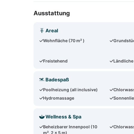
Ausstattung
Areal
Wohnfläche (70 m² )
Grundstü
Freistehend
Ländliche
Badespaß
Poolheizung (all inclusive)
Chlorwas
Hydromassage
Sonnenlie
Wellness & Spa
Beheizbarer Innenpool (10
Chlorwas
m², 2 x 5 m)