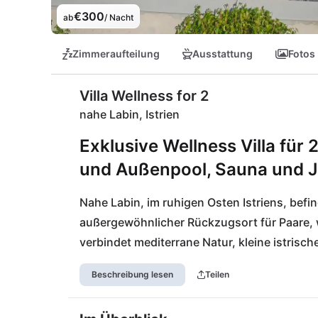
€300
ab
/ Nacht
Zimmeraufteilung
Ausstattung
Fotos
Villa Wellness for 2
nahe Labin, Istrien
Exklusive Wellness Villa für 
und Außenpool, Sauna und Ja
Nahe Labin, im ruhigen Osten Istriens, befinde
außergewöhnlicher Rückzugsort für Paare, w
verbindet mediterrane Natur, kleine istrisch
perfekten Kulisse für entspannte Tage zu zwe
Beschreibung lesen
Teilen
vollkommener Ruhe und Privatsphäre, das si
Wochenenden und besondere Momente ferna