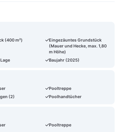
ck (400 m²)
Eingezäuntes Grundstück
(Mauer und Hecke, max. 1,80
m Höhe)
 Lage
Baujahr (2025)
ser
Pooltreppe
gen (2)
Poolhandtücher
ser
Pooltreppe