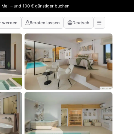
 Mail – und 100 € günstiger buchen!
r werden
Beraten lassen
Deutsch