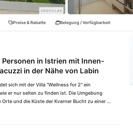
Preise & Rabatte
Belegung / Verfügbarkeit
2 Personen in Istrien mit Innen-
cuzzi in der Nähe von Labin
t sich mit der Villa "Wellness for 2" ein 
ie er nur selten zu finden ist. Die Umgebung 
e Orte und die Küste der Kvarner Bucht zu einer 
it. Gleichzeitig entsteht hier ein Gefühl 
ch ideal für romantische Auszeiten, Wellness-
b des Alltags anbietet.