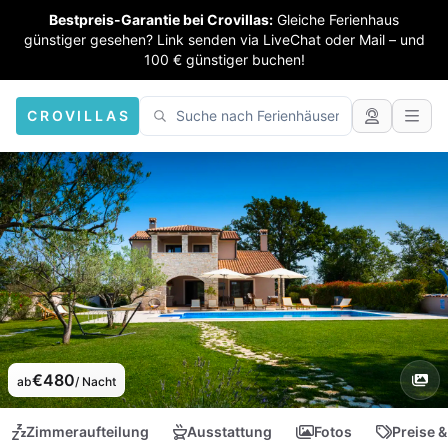
Bestpreis-Garantie bei Crovillas:
Gleiche Ferienhaus
günstiger gesehen? Link senden via LiveChat oder Mail – und
100 € günstiger buchen!
CROVILLAS
€480
ab
/ Nacht
Zimmeraufteilung
Ausstattung
Fotos
Preise &