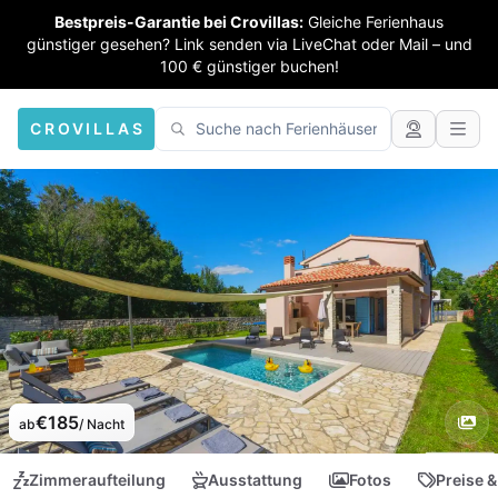
Bestpreis-Garantie bei Crovillas:
Gleiche Ferienhaus
günstiger gesehen? Link senden via LiveChat oder Mail – und
100 € günstiger buchen!
CROVILLAS
€185
ab
/ Nacht
Zimmeraufteilung
Ausstattung
Fotos
Preise &