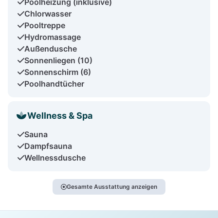
Poolheizung (inklusive)
Chlorwasser
Pooltreppe
Hydromassage
Außendusche
Sonnenliegen (10)
Sonnenschirm (6)
Poolhandtücher
Wellness & Spa
Sauna
Dampfsauna
Wellnessdusche
Gesamte Ausstattung anzeigen