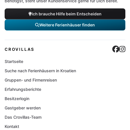
benötigst, steht unser Kundenservice gerne für Dich bereit.
Ich brauche Hilfe beim Entscheiden
Weitere Ferienhäuser finden
Cro
C
CROVILLAS
Startseite
Suche nach Ferienhäusern in Kroatien
Gruppen- und Firmenreisen
Erfahrungsberichte
Besitzerlogin
Gastgeber werden
Das Crovillas-Team
Kontakt