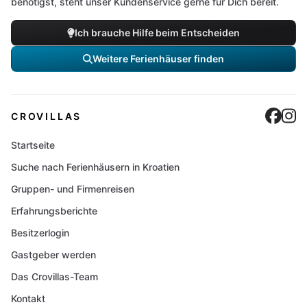
benötigst, steht unser Kundenservice gerne für Dich bereit.
Ich brauche Hilfe beim Entscheiden
Weitere Ferienhäuser finden
Cro
C
CROVILLAS
Startseite
Suche nach Ferienhäusern in Kroatien
Gruppen- und Firmenreisen
Erfahrungsberichte
Besitzerlogin
Gastgeber werden
Das Crovillas-Team
Kontakt