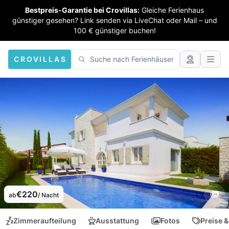
Bestpreis-Garantie bei Crovillas:
Gleiche Ferienhaus
günstiger gesehen? Link senden via LiveChat oder Mail – und
100 € günstiger buchen!
CROVILLAS
€220
ab
/ Nacht
Zimmeraufteilung
Ausstattung
Fotos
Preise &