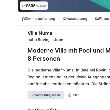
€395
ab
/ Nacht
Zimmeraufteilung
Ausstattung
Fotos
Villa Numa
nahe Rovinj, Istrien
Moderne Villa mit Pool und Me
8 Personen
Die moderne Villa "Numa" in Bale bei Rovinj b
Region Istrien und ist der ideale Ausgangsp
komfortabel entdecken möchten. Die Strände
von Rovinj sind nur eine kurze Autofahrt entf
Beschreibung lesen
Teilen
Kombination aus Privatsphäre, Ruhe und gut