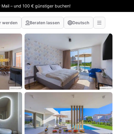
 Mail – und 100 € günstiger buchen!
r werden
Beraten lassen
Deutsch