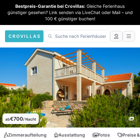
Bestpreis-Garantie bei Crovillas:
Gleiche Ferienhaus
günstiger gesehen? Link senden via LiveChat oder Mail – und
100 € günstiger buchen!
CROVILLAS
€700
ab
/ Nacht
Zimmeraufteilung
Ausstattung
Fotos
Preise &