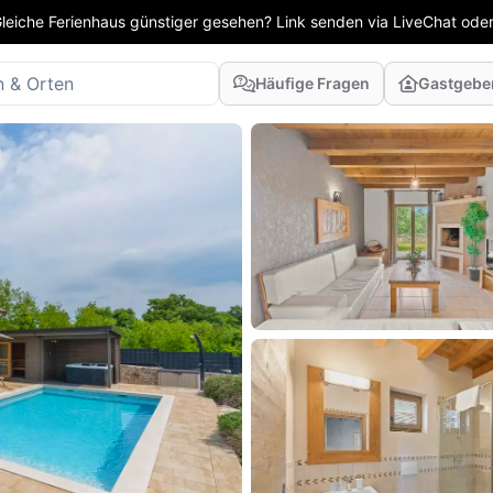
leiche Ferienhaus günstiger gesehen? Link senden via LiveChat oder
Häufige Fragen
Gastgebe