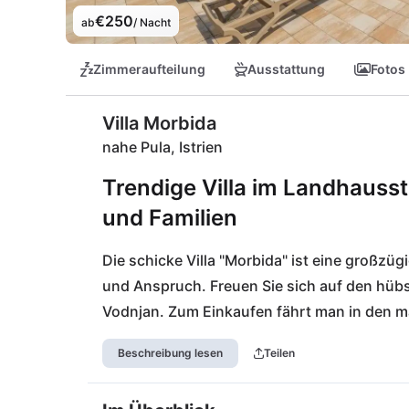
€250
ab
/ Nacht
Zimmeraufteilung
Ausstattung
Fotos
Villa Morbida
nahe Pula, Istrien
Trendige Villa im Landhaussti
und Familien
Die schicke Villa "Morbida" ist eine großzü
und Anspruch. Freuen Sie sich auf den hübs
Vodnjan. Zum Einkaufen fährt man in den male
umwerfende Stadt Pula ist in 20 km erreicht.
Beschreibung lesen
Teilen
16 km entfernt.