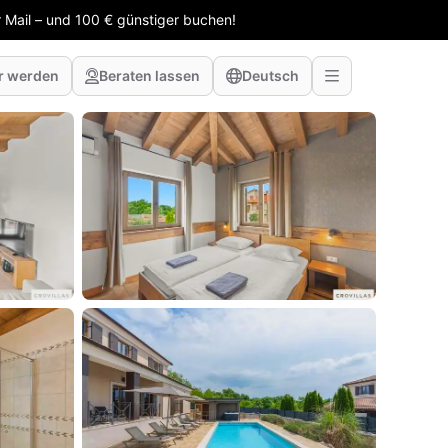
 Mail – und 100 € günstiger buchen!
r werden
Beraten lassen
Deutsch