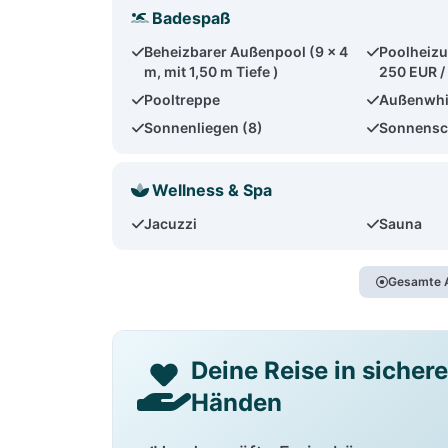
Badespaß
Beheizbarer Außenpool (9 x 4
Poolheizu
m, mit 1,50 m Tiefe )
250 EUR /
Pooltreppe
Außenwhi
Sonnenliegen (8)
Sonnensc
Wellness & Spa
Jacuzzi
Sauna
Gesamte A
Deine Reise in sicher
Händen