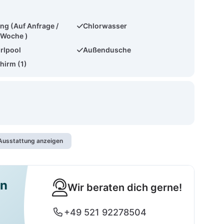
ng (Auf Anfrage /
Chlorwasser
 Woche )
rlpool
Außendusche
hirm (1)
usstattung anzeigen
en
Wir beraten dich gerne!
+49 521 92278504