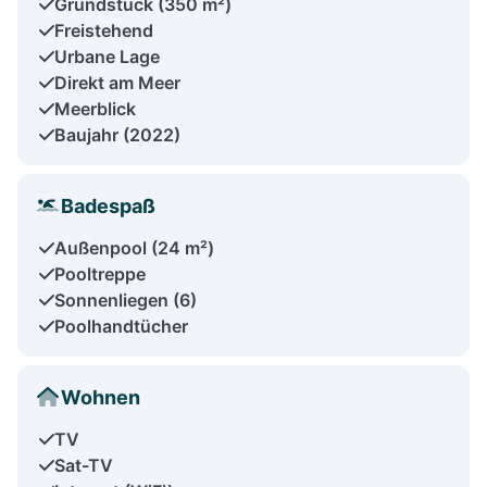
Grundstück (350 m²)
Freistehend
Urbane Lage
Direkt am Meer
Meerblick
Baujahr (2022)
Badespaß
Außenpool (24 m²)
Pooltreppe
Sonnenliegen (6)
Poolhandtücher
Wohnen
TV
Sat-TV