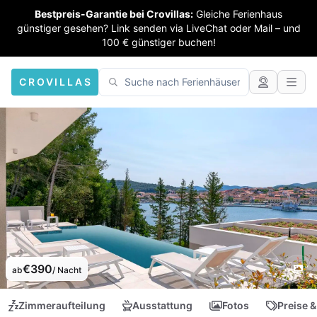
Bestpreis-Garantie bei Crovillas:
Gleiche Ferienhaus
günstiger gesehen? Link senden via LiveChat oder Mail – und
100 € günstiger buchen!
CROVILLAS
€390
ab
/ Nacht
Zimmeraufteilung
Ausstattung
Fotos
Preise &