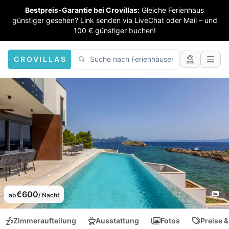
Bestpreis-Garantie bei Crovillas:
Gleiche Ferienhaus
günstiger gesehen? Link senden via LiveChat oder Mail – und
100 € günstiger buchen!
CROVILLAS
€600
ab
/ Nacht
Zimmeraufteilung
Ausstattung
Fotos
Preise &