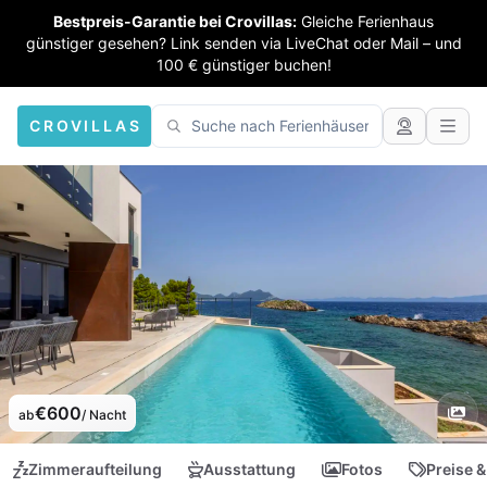
Bestpreis-Garantie bei Crovillas:
Gleiche Ferienhaus
günstiger gesehen? Link senden via LiveChat oder Mail – und
100 € günstiger buchen!
CROVILLAS
€600
ab
/ Nacht
Zimmeraufteilung
Ausstattung
Fotos
Preise &