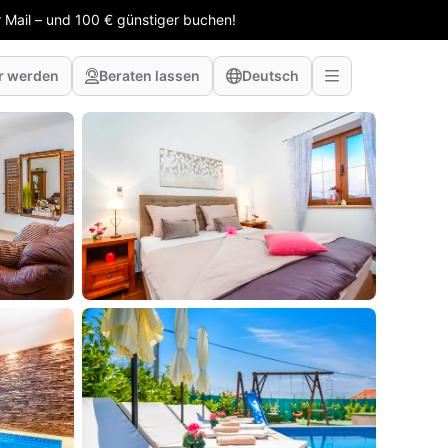
 Mail – und 100 € günstiger buchen!
r werden
Beraten lassen
Deutsch