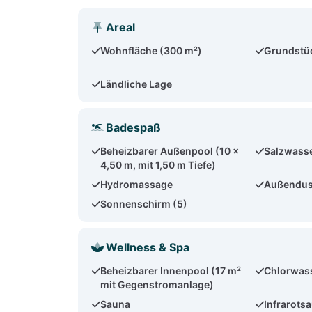
Areal
Wohnfläche (300 m²)
Grundstü
Ländliche Lage
Badespaß
Beheizbarer Außenpool (10 x
Salzwass
4,50 m, mit 1,50 m Tiefe)
Hydromassage
Außendu
Sonnenschirm (5)
Wellness & Spa
Beheizbarer Innenpool (17 m²
Chlorwas
mit Gegenstromanlage)
Sauna
Infrarots