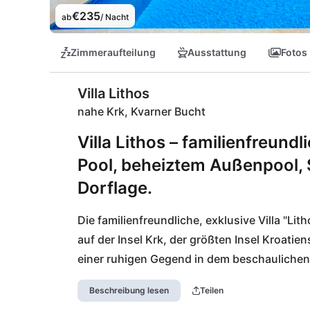
€235
ab
/ Nacht
Zimmeraufteilung
Ausstattung
Fotos
Villa Lithos
nahe Krk, Kvarner Bucht
Villa Lithos – familienfreundl
Pool, beheiztem Außenpool, S
Dorflage.
Die familienfreundliche, exklusive Villa "Lit
auf der Insel Krk, der größten Insel Kroatiens
einer ruhigen Gegend in dem beschaulichen 
Insel Krk ist über zwei imposante Brücken err
Beschreibung lesen
Teilen
Autominuten entfernt. Rijeka, die Metropole 