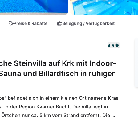
Preise & Rabatte
Belegung / Verfügbarkeit
4.5
iche Steinvilla auf Krk mit Indoor-
auna und Billardtisch in ruhiger
hos" befindet sich in einem kleinen Ort namens Kras 
, in der Region Kvarner Bucht. Die Villa liegt in 
Örtchen nur ca. 5 km vom Strand entfernt. Die 
eichbar, der Flughafen der Stadt Rijeka ist ca. 10 
des Kvarner Landes, liegt 30 km entfernt. Auf Krk 