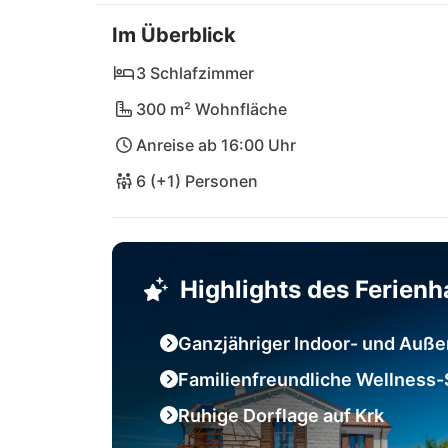
gibt es zahlreiche liebenswerte Orte, wo 
Im Überblick
3 Schlafzimmer
300 m² Wohnfläche
Anreise ab 16:00 Uhr
6 (+1) Personen
Highlights des Ferien
Ganzjähriger Indoor- und Auß
Familienfreundliche Wellness-S
Ruhige Dorflage auf Krk