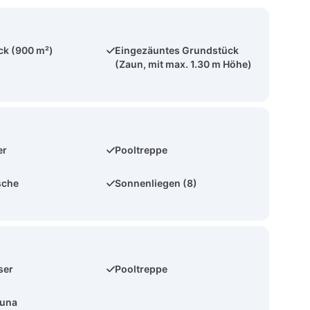
ck (900 m²)
Eingezäuntes Grundstück
(Zaun, mit max. 1.30 m Höhe)
er
Pooltreppe
sche
Sonnenliegen (8)
ser
Pooltreppe
auna