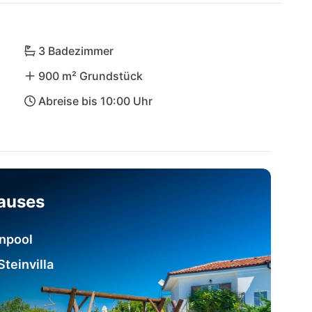
man Shoppen, Ausgehen und Sport treiben kann.
3 Badezimmer
900 m² Grundstück
Abreise bis 10:00 Uhr
hauses
enpool
teinvilla