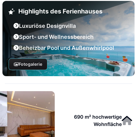
Highlights des Ferienhauses
Luxuriöse Designvilla
Sport- und Wellnessbereich
Beheizbar Pool und Außenwhirlpool
Fotogalerie
690 m² hochwertige
Wohnfläche