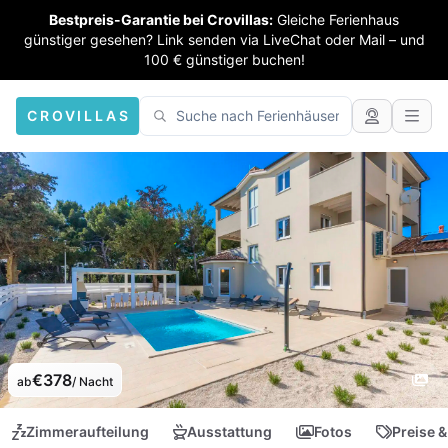
Bestpreis-Garantie bei Crovillas:
Gleiche Ferienhaus
günstiger gesehen? Link senden via LiveChat oder Mail – und
100 € günstiger buchen!
CROVILLAS
€378
ab
/ Nacht
Zimmeraufteilung
Ausstattung
Fotos
Preise &