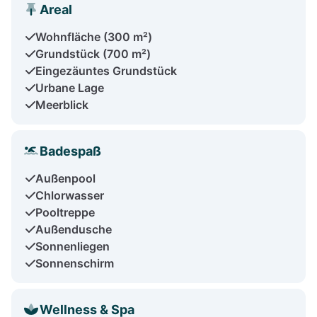
Areal
Wohnfläche (300 m²)
Grundstück (700 m²)
Eingezäuntes Grundstück
Urbane Lage
Meerblick
Badespaß
Außenpool
Chlorwasser
Pooltreppe
Außendusche
Sonnenliegen
Sonnenschirm
Wellness & Spa