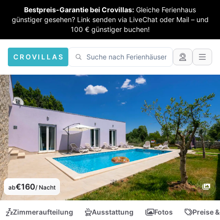
Bestpreis-Garantie bei Crovillas:
Gleiche Ferienhaus
günstiger gesehen? Link senden via LiveChat oder Mail – und
100 € günstiger buchen!
CROVILLAS
€160
ab
/ Nacht
Zimmeraufteilung
Ausstattung
Fotos
Preise &