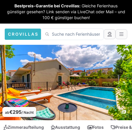
Bestpreis-Garantie bei Crovillas:
Gleiche Ferienhaus
günstiger gesehen? Link senden via LiveChat oder Mail – und
100 € günstiger buchen!
CROVILLAS
€295
ab
/ Nacht
Zimmeraufteilung
Ausstattung
Fotos
Preise &