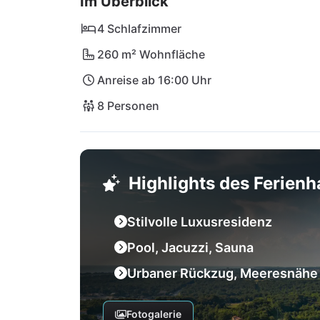
Im Überblick
kulinarische Szene lockt ebenso wie die na
bis Rovinj. Lass Dich vom Flair Istriens ver
4 Schlafzimmer
Ivory Bliss!
260 m² Wohnfläche
Anreise ab 16:00 Uhr
8 Personen
Highlights des Ferien
Stilvolle Luxusresidenz
Pool, Jacuzzi, Sauna
Urbaner Rückzug, Meeresnähe
Fotogalerie