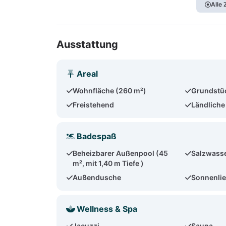
Alle
Ausstattung
Areal
Wohnfläche (260 m²)
Grundstü
Freistehend
Ländliche
Badespaß
Beheizbarer Außenpool (45
Salzwass
m², mit 1,40 m Tiefe )
Außendusche
Sonnenlie
Wellness & Spa
Jacuzzi
Sauna