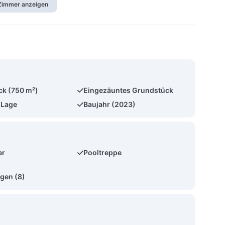
 Zimmer anzeigen
ck (750 m²)
Eingezäuntes Grundstück
 Lage
Baujahr (2023)
er
Pooltreppe
gen (8)