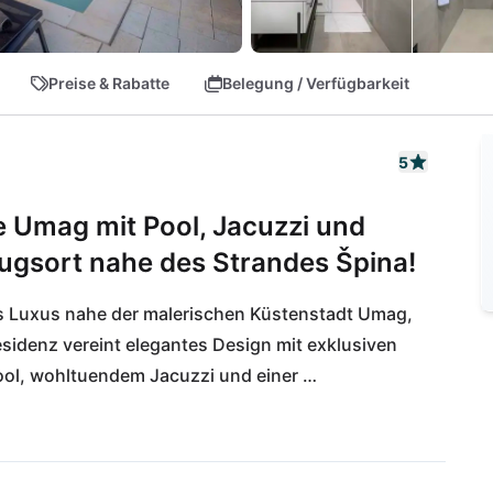
Preise & Rabatte
Belegung / Verfügbarkeit
5
 Umag mit Pool, Jacuzzi und
zugsort nahe des Strandes Špina!
des Luxus nahe der malerischen Küstenstadt Umag, 
Residenz vereint elegantes Design mit exklusiven 
ol, wohltuendem Jacuzzi und einer 
perfekten urbanen Rückzugsort in unmittelbarer 
am nur einen Kilometer entfernten Strand Špina 
n charmanten Cafés und Boutiquen. Die 