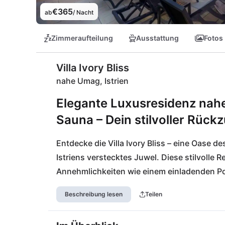
€365
ab
/ Nacht
Zimmeraufteilung
Ausstattung
Fotos
Villa Ivory Bliss
nahe Umag, Istrien
Elegante Luxusresidenz nahe
Sauna – Dein stilvoller Rück
Entdecke die Villa Ivory Bliss – eine Oase 
Istriens verstecktes Juwel. Diese stilvolle 
Annehmlichkeiten wie einem einladenden Po
entspannenden Sauna. Hier findest Du den 
Beschreibung lesen
Teilen
Meeresnähe. Genieße sonnenverwöhnte Tage 
oder erkunde das lebendige Umag mit seine