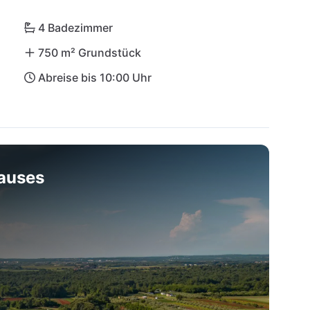
hegelegenen historischen Schätze von Novigrad 
zaubern und finde Deinen Traumurlaub in der Villa 
4 Badezimmer
750 m² Grundstück
Abreise bis 10:00 Uhr
hauses