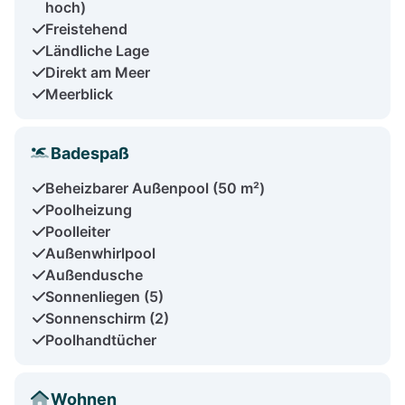
hoch)
Freistehend
Ländliche Lage
Direkt am Meer
Meerblick
Badespaß
Beheizbarer Außenpool (50 m²)
Poolheizung
Poolleiter
Außenwhirlpool
Außendusche
Sonnenliegen (5)
Sonnenschirm (2)
Poolhandtücher
Wohnen