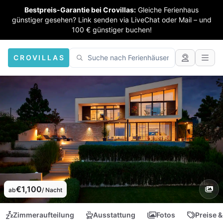
Bestpreis-Garantie bei Crovillas:
Gleiche Ferienhaus
günstiger gesehen? Link senden via LiveChat oder Mail – und
100 € günstiger buchen!
CROVILLAS
€1,100
ab
/ Nacht
Zimmeraufteilung
Ausstattung
Fotos
Preise &