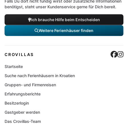
Falls Du dort nicht fündig wirst oder zusätzliche Informationen
benötigst, steht unser Kundenservice gerne für Dich bereit.
Ich brauche Hilfe beim Entscheiden
Weitere Ferienhäuser finden
Cro
C
CROVILLAS
Startseite
Suche nach Ferienhäusern in Kroatien
Gruppen- und Firmenreisen
Erfahrungsberichte
Besitzerlogin
Gastgeber werden
Das Crovillas-Team