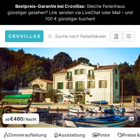
Bestpreis-Garantie bei Crovillas:
Gleiche Ferienhaus
günstiger gesehen? Link senden via LiveChat oder Mail – und
100 € günstiger buchen!
CROVILLAS
€460
ab
/ Nacht
Zimmeraufteilung
Ausstattung
Fotos
Preise &