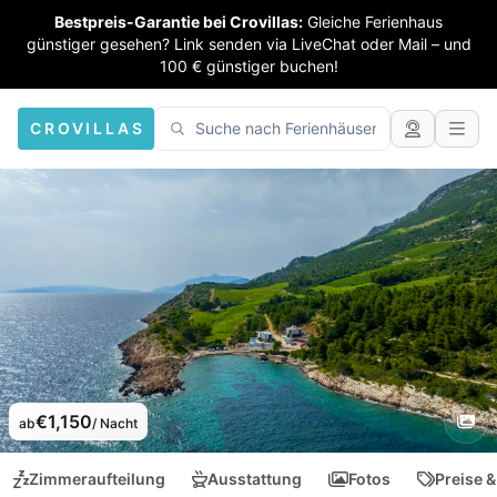
Bestpreis-Garantie bei Crovillas:
Gleiche Ferienhaus
günstiger gesehen? Link senden via LiveChat oder Mail – und
100 € günstiger buchen!
CROVILLAS
€1,150
ab
/ Nacht
Zimmeraufteilung
Ausstattung
Fotos
Preise &