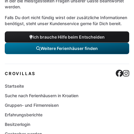
in der die meistgestellten Fragen unserer Gäste beantwortet
werden.
Falls Du dort nicht fündig wirst oder zusätzliche Informationen
benötigst, steht unser Kundenservice gerne für Dich bereit.
Ich brauche Hilfe beim Entscheiden
Weitere Ferienhäuser finden
Cro
C
CROVILLAS
Startseite
Suche nach Ferienhäusern in Kroatien
Gruppen- und Firmenreisen
Erfahrungsberichte
Besitzerlogin
Gastgeber werden