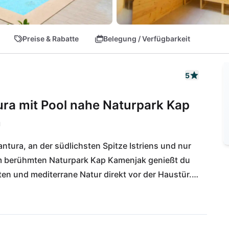
Preise & Rabatte
Belegung / Verfügbarkeit
5
ura mit Pool nahe Naturpark Kap
n
antura, an der südlichsten Spitze Istriens und nur 
am berühmten Naturpark Kap Kamenjak genießt du 
hten und mediterrane Natur direkt vor der Haustür. 
schnitte erreichst du bequem zu Fuß.

ugsort für Familien, Naturliebhaber und größere 