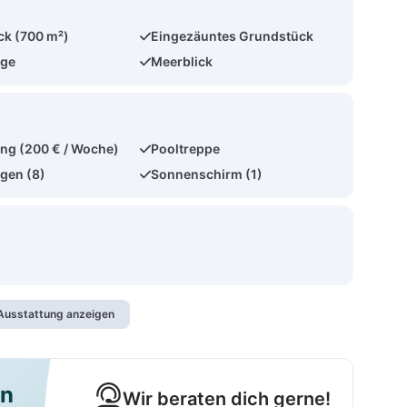
ck (700 m²)
Eingezäuntes Grundstück
age
Meerblick
ng (200 € / Woche)
Pooltreppe
gen (8)
Sonnenschirm (1)
usstattung anzeigen
en
Wir beraten dich gerne!