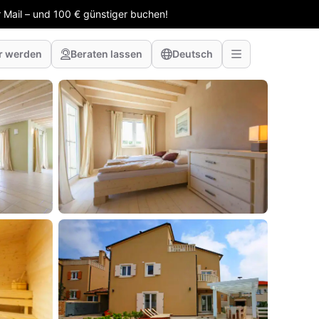
 Mail – und 100 € günstiger buchen!
r werden
Beraten lassen
Deutsch