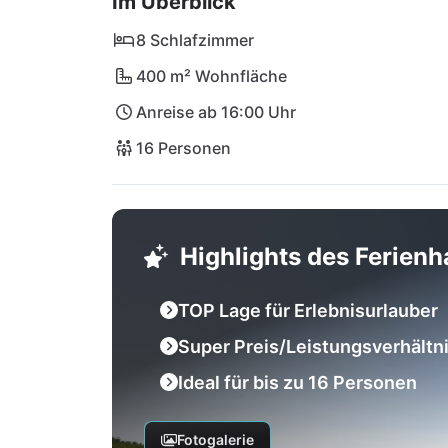
Im Überblick
Gruppen, die Privatsphäre, Komfort und eine
profitierst du von der hervorragenden Infra
8 Schlafzimmer
Einkaufsmöglichkeiten und Strandbars befind
400 m² Wohnfläche
Pula und der internationale Flughafen sind 
Anreise ab 16:00 Uhr
16 Personen
Highlights des Ferien
TOP Lage für Erlebnisurlauber
Super Preis/Leistungsverhältn
Ideal für bis zu 16 Personen
Fotogalerie