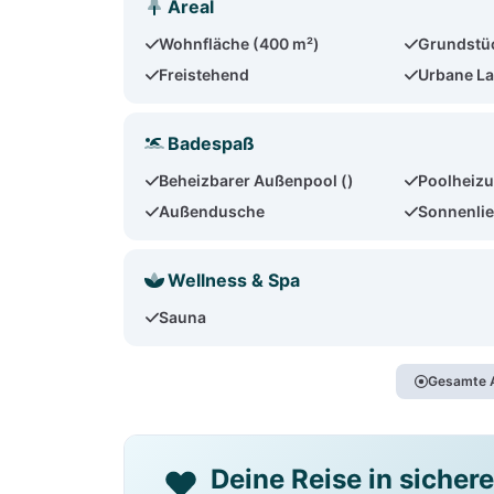
Areal
Wohnfläche (400 m²)
Grundstü
Freistehend
Urbane L
Badespaß
Beheizbarer Außenpool ()
Poolheizu
Außendusche
Sonnenlie
Wellness & Spa
Sauna
Gesamte A
Deine Reise in sicher