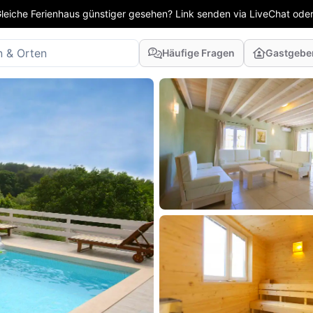
leiche Ferienhaus günstiger gesehen? Link senden via LiveChat oder
Häufige Fragen
Gastgebe