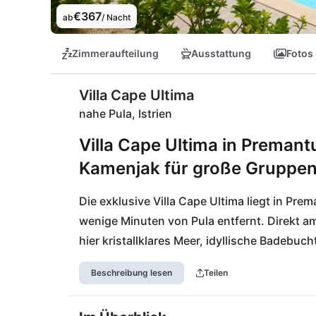
€367
ab
/ Nacht
Zimmeraufteilung
Ausstattung
Fotos
Villa Cape Ultima
nahe Pula, Istrien
Villa Cape Ultima in Premant
Kamenjak für große Gruppe
Die exklusive Villa Cape Ultima liegt in Prem
wenige Minuten von Pula entfernt. Direkt 
hier kristallklares Meer, idyllische Badebuc
Zahlreiche Strände und traumhafte Küstenab
Beschreibung lesen
Teilen
Die moderne Luxusvilla ist der ideale Rückz