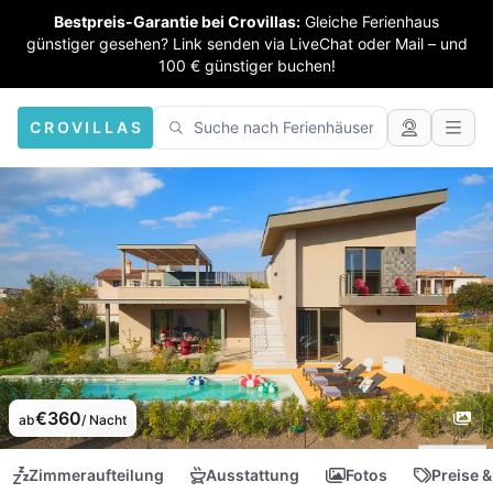
Bestpreis-Garantie bei Crovillas:
Gleiche Ferienhaus
günstiger gesehen? Link senden via LiveChat oder Mail – und
100 € günstiger buchen!
CROVILLAS
€360
ab
/ Nacht
Zimmeraufteilung
Ausstattung
Fotos
Preise &