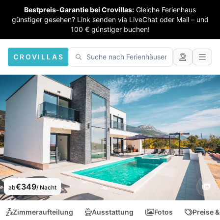
Bestpreis-Garantie bei Crovillas:
Gleiche Ferienhaus
günstiger gesehen? Link senden via LiveChat oder Mail – und
100 € günstiger buchen!
CROVILLAS
€349
ab
/ Nacht
Zimmeraufteilung
Ausstattung
Fotos
Preise &