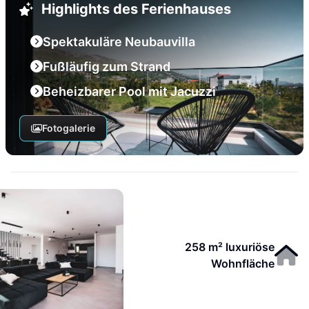
Highlights des Ferienhauses
Spektakuläre Neubauvilla
Fußläufig zum Strand
Beheizbarer Pool mit Jacuzzi
Fotogalerie
258 m² luxuriöse
Wohnfläche