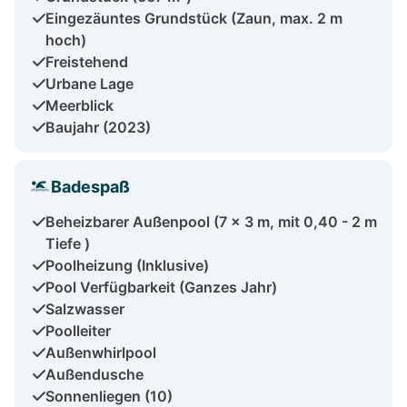
Eingezäuntes Grundstück (Zaun, max. 2 m
hoch)
Freistehend
Urbane Lage
Meerblick
Baujahr (2023)
Badespaß
Beheizbarer Außenpool (7 x 3 m, mit 0,40 - 2 m
Tiefe )
Poolheizung (Inklusive)
Pool Verfügbarkeit (Ganzes Jahr)
Salzwasser
Poolleiter
Außenwhirlpool
Außendusche
Sonnenliegen (10)