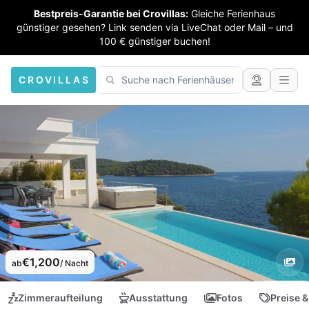
Bestpreis-Garantie bei Crovillas:
Gleiche Ferienhaus
günstiger gesehen? Link senden via LiveChat oder Mail – und
100 € günstiger buchen!
CROVILLAS
€1,200
ab
/ Nacht
Zimmeraufteilung
Ausstattung
Fotos
Preise &