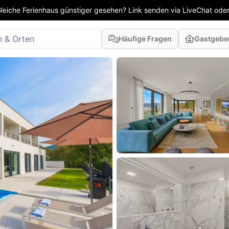
leiche Ferienhaus günstiger gesehen? Link senden via LiveChat oder
Häufige Fragen
Gastgebe