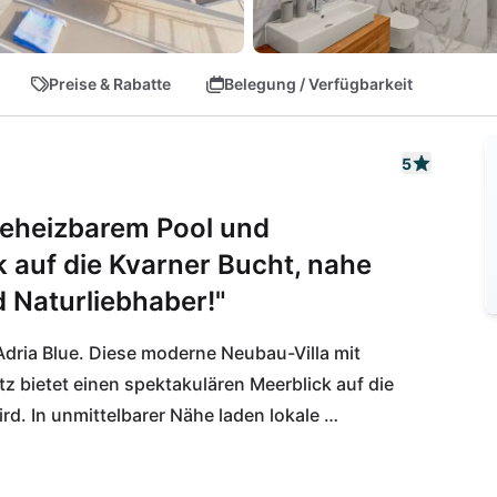
Preise & Rabatte
Belegung / Verfügbarkeit
5
beheizbarem Pool und
auf die Kvarner Bucht, nahe
nd Naturliebhaber!"
 Adria Blue. Diese moderne Neubau-Villa mit 
 bietet einen spektakulären Meerblick auf die 
d. In unmittelbarer Nähe laden lokale 
as traditionelle Restaurant Konoba Portić 
r Spaziergang führt euch zu malerischen 