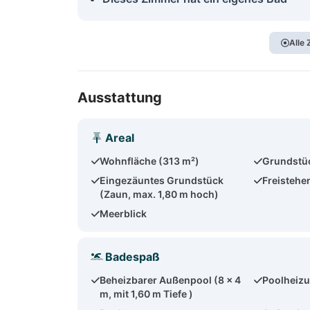
Alle
Ausstattung
Areal
Wohnfläche (313 m²)
Grundstü
Eingezäuntes Grundstück
Freistehe
(Zaun, max. 1,80 m hoch)
Meerblick
Badespaß
Beheizbarer Außenpool (8 x 4
Poolheizu
m, mit 1,60 m Tiefe )