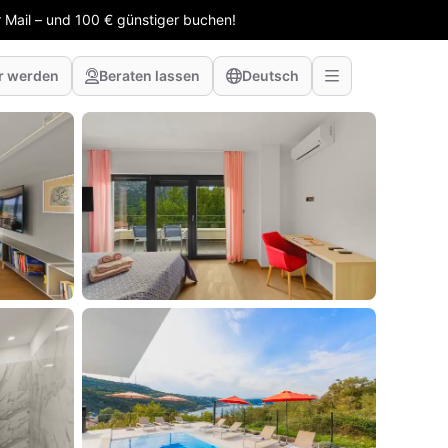
 Mail – und 100 € günstiger buchen!
r werden
Beraten lassen
Deutsch