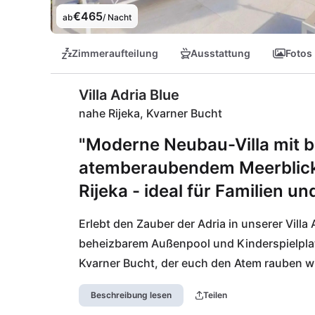
€465
ab
/ Nacht
Zimmeraufteilung
Ausstattung
Fotos
Villa Adria Blue
nahe Rijeka, Kvarner Bucht
"Moderne Neubau-Villa mit 
atemberaubendem Meerblick 
Rijeka - ideal für Familien u
Erlebt den Zauber der Adria in unserer Villa
beheizbarem Außenpool und Kinderspielplatz
Kvarner Bucht, der euch den Atem rauben wir
Lebensmittelgeschäfte zum Einkauf ein und d
Beschreibung lesen
Teilen
verführt eure Geschmacksnerven. Ein kurze