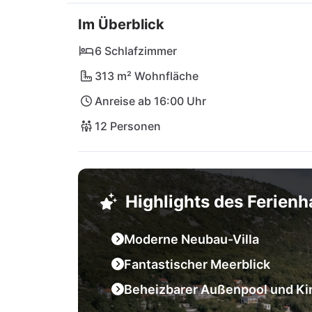
Stränden, wo ihr entspannte Tage am Wasser
Im Überblick
sowie die charmante Küstenstadt Crikvenica s
Tagesausflüge! Für Naturliebhaber bieten si
6 Schlafzimmer
Naturpark Učka an.

313 m² Wohnfläche
Anreise ab 16:00 Uhr
12 Personen
Highlights des Ferien
Moderne Neubau-Villa
Fantastischer Meerblick
Beheizbarer Außenpool und Kin