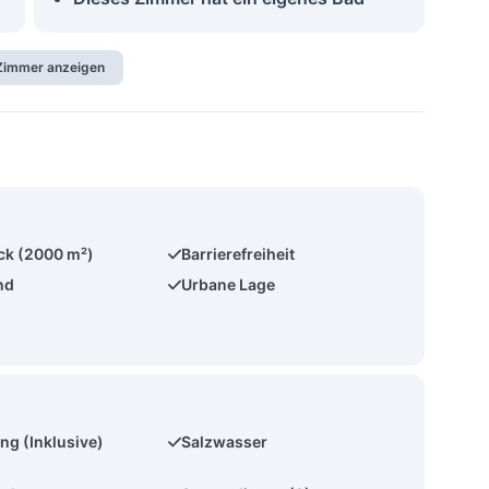
 Zimmer anzeigen
ck (2000 m²)
Barrierefreiheit
nd
Urbane Lage
ng (Inklusive)
Salzwasser