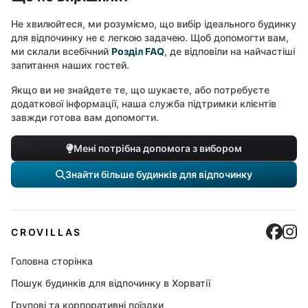
Не хвилюйтеся, ми розуміємо, що вибір ідеального будинку
для відпочинку не є легкою задачею. Щоб допомогти вам,
ми склали всебічний
Розділ FAQ
, де відповіли на найчастіші
запитання наших гостей.
Якщо ви не знайдете те, що шукаєте, або потребуєте
додаткової інформації, наша служба підтримки клієнтів
завжди готова вам допомогти.
Мені потрібна допомога з вибором
Знайти більше будинків для відпочинку
Cro
C
CROVILLAS
Головна сторінка
Пошук будинків для відпочинку в Хорватії
Групові та корпоративні поїздки