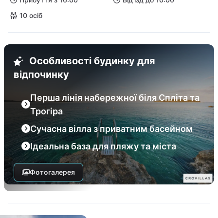
10 осіб
Особливості будинку для
відпочинку
Перша лінія набережної біля Спліта та
Трогіра
Сучасна вілла з приватним басейном
Ідеальна база для пляжу та міста
Фотогалерея