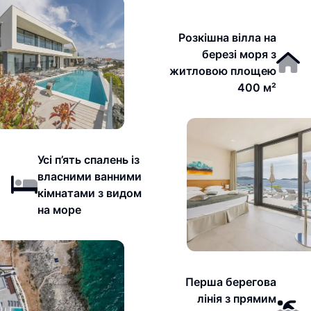
Розкішна вілла на
березі моря з
житловою площею
400 м²
Усі п’ять спалень із
власними ванними
кімнатами з видом
на море
Перша берегова
лінія з прямим