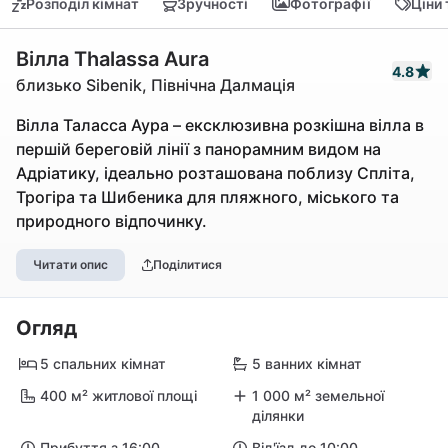
Розподіл кімнат
Зручності
Фотографії
Ціни
Вілла Thalassa Aura
4.8
близько Sibenik, Північна Далмація
Вілла Таласса Аура – ексклюзивна розкішна вілла в
першій береговій лінії з панорамним видом на
Адріатику, ідеально розташована поблизу Спліта,
Трогіра та Шибеника для пляжного, міського та
природного відпочинку.
Читати опис
Поділитися
Огляд
5 спальних кімнат
5 ванних кімнат
400 м² житлової площі
1 000 м² земельної
ділянки
Прибуття з 16:00
Від'їзд до 10:00