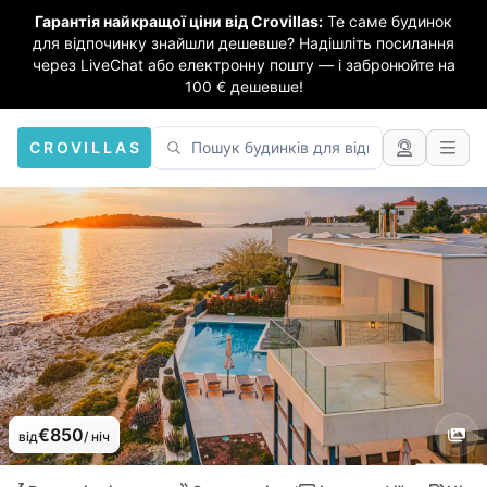
Гарантія найкращої ціни від Crovillas:
Те саме будинок
для відпочинку знайшли дешевше? Надішліть посилання
через LiveChat або електронну пошту — і забронюйте на
100 € дешевше!
CROVILLAS
€850
від
/ ніч