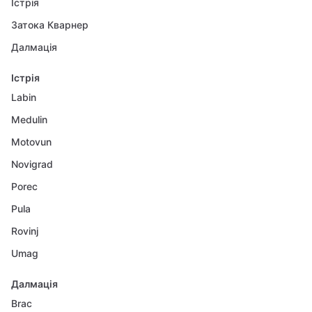
Істрія
Затока Кварнер
Далмація
Істрія
Labin
Medulin
Motovun
Novigrad
Porec
Pula
Rovinj
Umag
Далмація
Brac