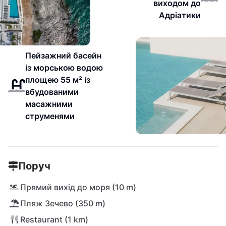
виходом до
Адріатики
Пейзажний басейн
із морською водою
площею 55 м² із
вбудованими
масажними
струменями
Поруч
Прямий вихід до моря (10 m)
Пляж Зечево (350 m)
Restaurant (1 km)