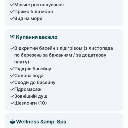
Міське розташування
Прямо біля моря
Вид на море
Купання весело
Відкритий басейн з підігрівом (з листопада
по березень за бажанням / за додаткову
плату)
Підігрів басейну
Солона вода
Сходи до басейну
Гідромасаж
Зовнішній душ
Шезлонги (10)
Wellness &amp; Spa