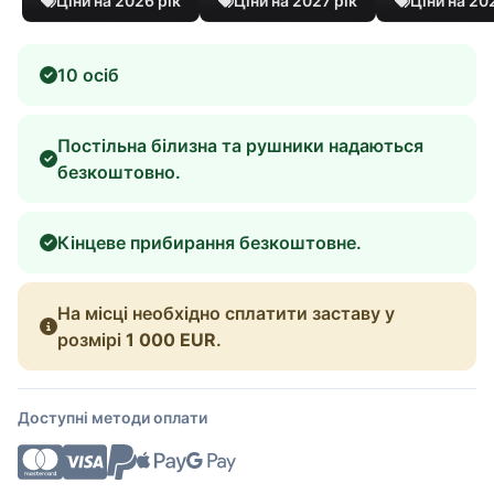
Ціни на 2026 рік
Ціни на 2027 рік
Ціни на 20
10 осіб
Постільна білизна та рушники надаються
безкоштовно.
Кінцеве прибирання безкоштовне.
На місці необхідно сплатити заставу у
розмірі
1 000 EUR
.
Доступні методи оплати