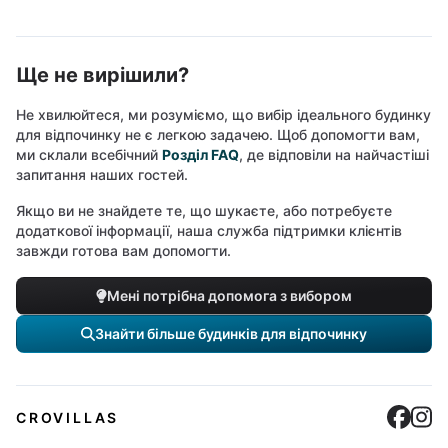
Ще не вирішили?
Не хвилюйтеся, ми розуміємо, що вибір ідеального будинку
для відпочинку не є легкою задачею. Щоб допомогти вам,
ми склали всебічний
Розділ FAQ
, де відповіли на найчастіші
запитання наших гостей.
Якщо ви не знайдете те, що шукаєте, або потребуєте
додаткової інформації, наша служба підтримки клієнтів
завжди готова вам допомогти.
Мені потрібна допомога з вибором
Знайти більше будинків для відпочинку
Cro
C
CROVILLAS