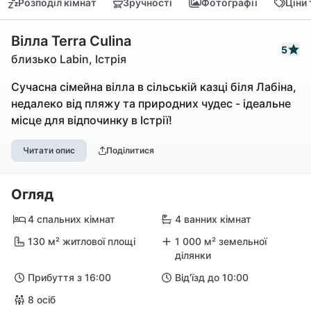
Розподіл кімнат
Зручності
Фотографії
Ціни
Вілла Terra Culina
5
близько Labin, Істрія
Сучасна сімейна вілла в сільській казці біля Лабіна,
недалеко від пляжу та природних чудес - ідеальне
місце для відпочинку в Істрії!
Читати опис
Поділитися
Огляд
4 спальних кімнат
4 ванних кімнат
130 м² житлової площі
1 000 м² земельної
ділянки
Прибуття з 16:00
Від'їзд до 10:00
8 осіб