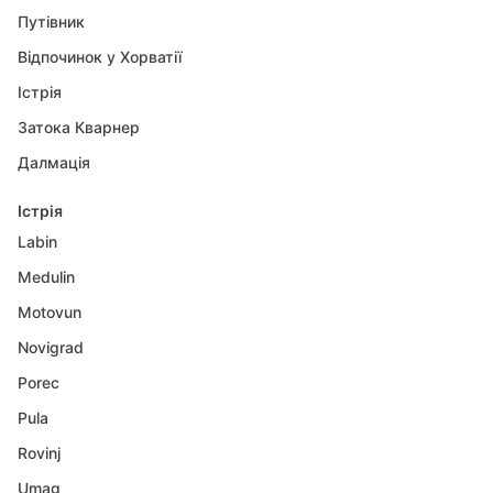
Путівник
Відпочинок у Хорватії
Істрія
Затока Кварнер
Далмація
Істрія
Labin
Medulin
Motovun
Novigrad
Porec
Pula
Rovinj
Umag