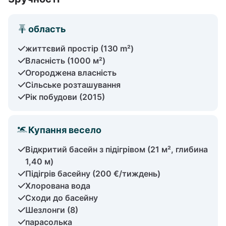
область
життєвий простір (130 m²)
Власність (1000 м²)
Огороджена власність
Сільське розташування
Рік побудови (2015)
Купання весело
Відкритий басейн з підігрівом (21 м², глибина
1,40 м)
Підігрів басейну (200 €/тиждень)
Хлорована вода
Сходи до басейну
Шезлонги (8)
парасолька