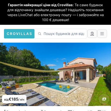
Гарантія найкращої ціни від Crovillas:
Те саме будинок
для відпочинку знайшли дешевше? Надішліть посилання
через LiveChat або електронну пошту — і забронюйте на
100 € дешевше!
CROVILLAS
€185
від
/ ніч