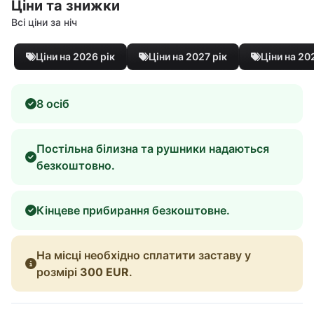
Ціни та знижки
Всі ціни за ніч
Ціни на 2026 рік
Ціни на 2027 рік
Ціни на 20
8 осіб
Постільна білизна та рушники надаються
безкоштовно.
Кінцеве прибирання безкоштовне.
На місці необхідно сплатити заставу у
розмірі
300 EUR
.