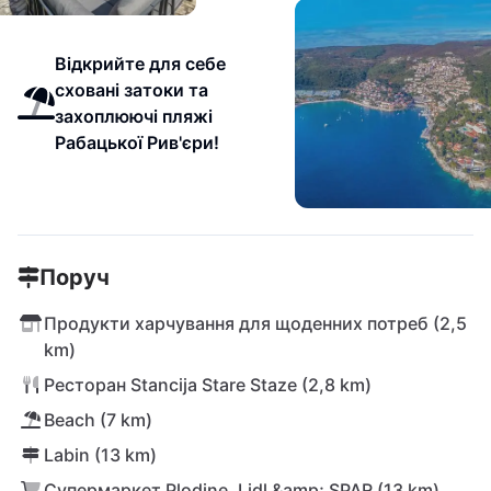
Відкрийте для себе
сховані затоки та
захоплюючі пляжі
Рабацької Рив'єри!
Поруч
Продукти харчування для щоденних потреб (2,5
km)
Ресторан Stancija Stare Staze (2,8 km)
Beach (7 km)
Labin (13 km)
Супермаркет Plodine, Lidl &amp; SPAR (13 km)