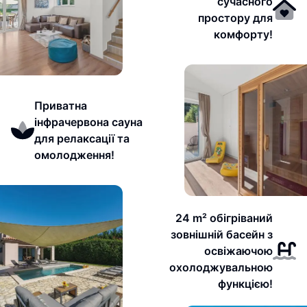
сучасного
простору для
комфорту!
Приватна
інфрачервона сауна
для релаксації та
омолодження!
24 m² обігріваний
зовнішній басейн з
освіжаючою
охолоджувальною
функцією!