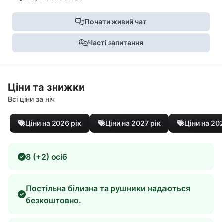
Почати живий чат
Часті запитання
Ціни та знижки
Всі ціни за ніч
Ціни на 2026 рік
Ціни на 2027 рік
Ціни на 20
8 (+2) осіб
Постільна білизна та рушники надаються
безкоштовно.