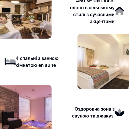
450 м² житлової
площі в сільському
стилі з сучасними
акцентами
4 спальні з ванною
кімнатою en suite
Оздоровча зона з
сауною та джакузі