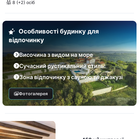
8 (+2) осіб
Особливості будинку для
відпочинку
Височина з видом на море
Сучасний рустикальний стиль.
Зона відпочинку з сауною та джакузі
Фотогалерея