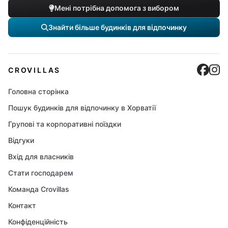
Мені потрібна допомога з вибором
Знайти більше будинків для відпочинку
Cro
C
CROVILLAS
Головна сторінка
Пошук будинків для відпочинку в Хорватії
Групові та корпоративні поїздки
Відгуки
Вхід для власників
Стати господарем
Команда Crovillas
Контакт
Конфіденційність