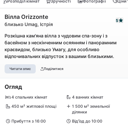
Розподіл кімнат
Зручності
Фотографії
Ціни
Вілла Orizzonte
5
близько Umag, Істрія
Розкішна кам'яна вілла з чудовим спа-зону і з
басейном з нескінченним осяянням і панорамним
краєвидом, близько Умагу, для особливо
відпочивальних відпусток з вашими близькими.
Читати опис
Поділитися
Огляд
4 спальних кімнат
4 ванних кімнат
450 м² житлової площі
1 500 м² земельної
ділянки
Прибуття з 16:00
Від'їзд до 10:00