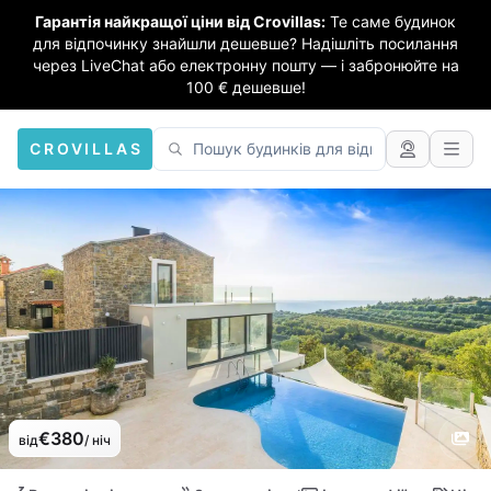
Гарантія найкращої ціни від Crovillas:
Те саме будинок
для відпочинку знайшли дешевше? Надішліть посилання
через LiveChat або електронну пошту — і забронюйте на
100 € дешевше!
CROVILLAS
€380
від
/ ніч