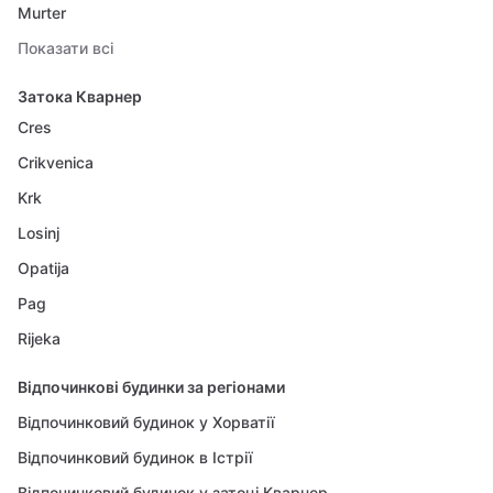
Murter
Показати всі
Затока Кварнер
Cres
Crikvenica
Krk
Losinj
Opatija
Pag
Rijeka
Відпочинкові будинки за регіонами
Відпочинковий будинок у Хорватії
Відпочинковий будинок в Істрії
Відпочинковий будинок у затоці Кварнер