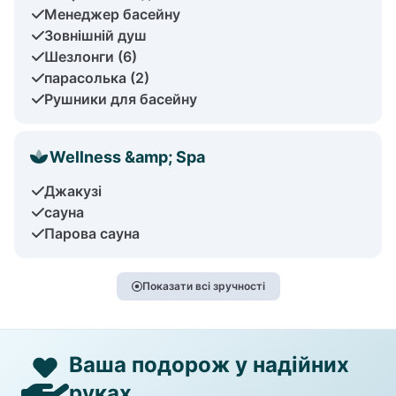
Менеджер басейну
Зовнішній душ
Шезлонги (6)
парасолька (2)
Рушники для басейну
Wellness &amp; Spa
Джакузі
сауна
Парова сауна
Показати всі зручності
Ваша подорож у надійних
руках