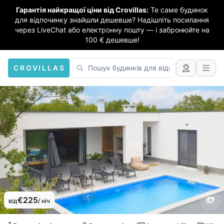
Гарантія найкращої ціни від Crovillas:
Те саме будинок
для відпочинку знайшли дешевше? Надішліть посилання
через LiveChat або електронну пошту — і забронюйте на
100 € дешевше!
CROVILLAS
€225
від
/ ніч