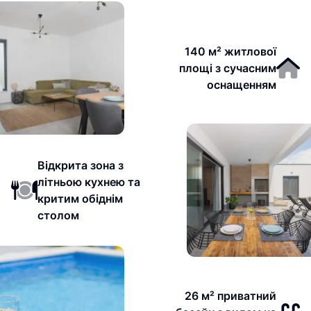
140 м² житлової
площі з сучасним
оснащенням
Відкрита зона з
літньою кухнею та
критим обіднім
столом
26 м² приватний