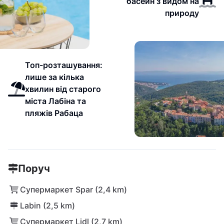
басейн з видом на
природу
Топ-розташування:
лише за кілька
хвилин від старого
міста Лабіна та
пляжів Рабаца
Поруч
Супермаркет Spar (2,4 km)
Labin (2,5 km)
Супермаркет Lidl (2,7 km)