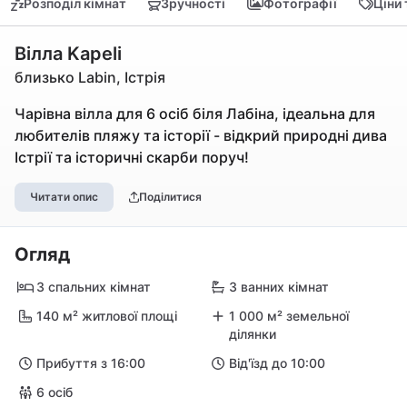
Розподіл кімнат
Зручності
Фотографії
Ціни
Вілла Kapeli
близько Labin, Істрія
Чарівна вілла для 6 осіб біля Лабіна, ідеальна для
любителів пляжу та історії - відкрий природні дива
Істрії та історичні скарби поруч!
Читати опис
Поділитися
Огляд
3 спальних кімнат
3 ванних кімнат
140 м² житлової площі
1 000 м² земельної
ділянки
Прибуття з 16:00
Від'їзд до 10:00
6 осіб