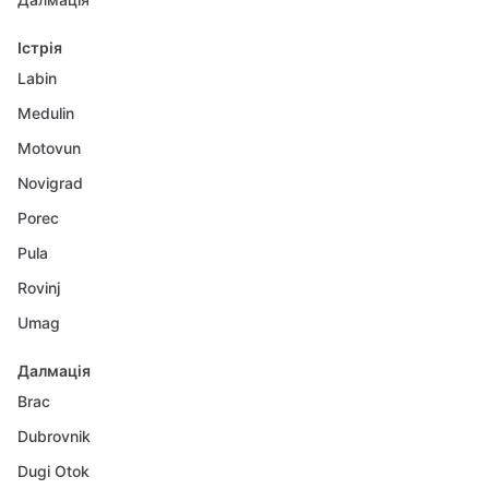
Істрія
Labin
Medulin
Motovun
Novigrad
Porec
Pula
Rovinj
Umag
Далмація
Brac
Dubrovnik
Dugi Otok