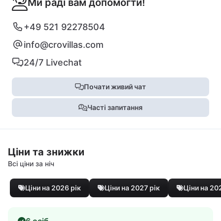
Ми раді вам допомогти!
+49 521 92278504
info@crovillas.com
24/7 Livechat
Почати живий чат
Часті запитання
Ціни та знижки
Всі ціни за ніч
Ціни на 2026 рік
Ціни на 2027 рік
Ціни на 20
6 осіб