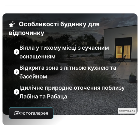
Особливості будинку для
відпочинку
Вілла у тихому місці з сучасним
оснащенням
Відкрита зона з літньою кухнею та
басейном
Ідилічне природне оточення поблизу
Лабіна та Рабаца
Фотогалерея