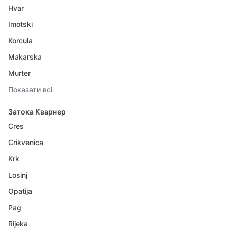
Hvar
Imotski
Korcula
Makarska
Murter
Показати всі
Затока Кварнер
Cres
Crikvenica
Krk
Losinj
Opatija
Pag
Rijeka